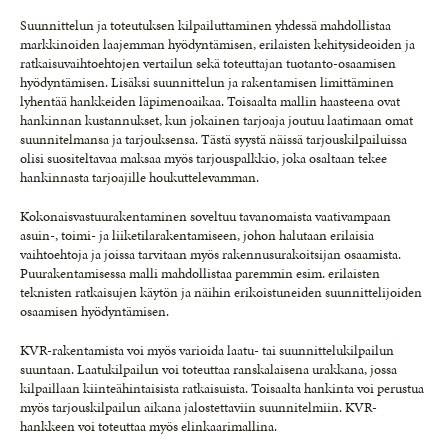
Suunnittelun ja toteutuksen kilpailuttaminen yhdessä mahdollistaa
markkinoiden laajemman hyödyntämisen, erilaisten kehitysideoiden ja
ratkaisuvaihtoehtojen vertailun sekä toteuttajan tuotanto-osaamisen
hyödyntämisen. Lisäksi suunnittelun ja rakentamisen limittäminen
lyhentää hankkeiden läpimenoaikaa. Toisaalta mallin haasteena ovat
hankinnan kustannukset, kun jokainen tarjoaja joutuu laatimaan omat
suunnitelmansa ja tarjouksensa. Tästä syystä näissä tarjouskilpailuissa
olisi suositeltavaa maksaa myös tarjouspalkkio, joka osaltaan tekee
hankinnasta tarjoajille houkuttelevamman.
Kokonaisvastuurakentaminen soveltuu tavanomaista vaativampaan
asuin-, toimi- ja liiketilarakentamiseen, johon halutaan erilaisia
vaihtoehtoja ja joissa tarvitaan myös rakennusurakoitsijan osaamista.
Puurakentamisessa malli mahdollistaa paremmin esim. erilaisten
teknisten ratkaisujen käytön ja näihin erikoistuneiden suunnittelijoiden
osaamisen hyödyntämisen.
KVR-rakentamista voi myös varioida laatu- tai suunnittelukilpailun
suuntaan. Laatukilpailun voi toteuttaa ranskalaisena urakkana, jossa
kilpaillaan kiinteähintaisista ratkaisuista. Toisaalta hankinta voi perustua
myös tarjouskilpailun aikana jalostettaviin suunnitelmiin. KVR-
hankkeen voi toteuttaa myös elinkaarimallina.