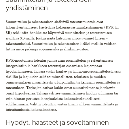
yhdistäminen
Suunnittelun ja rakentamisen sisältäviä toteutusmuotoja ovat
talonrakentamisessa käytettävä kokonaisvastuurakentaminen (KVR tai
SR) sekä infra-hankkeissa käytettävä suunnittelun ja toteuttamisen
sisältävä ST-malli. Joskus näitä kutsutaan myös avaimet käteen -
rakentamiseksi. Suunnittelun ja rakentamisen lisäksi malliin voidaan
liittää myös pidempi sopimusaika ja elinkaarivastuu.
KVR-muotoinen toteutus johtaa aina suunnittelun ja rakentamisen
integrointiin ja hankkeen toteuttajan osaamisen laajempaan
hyödyntämiseen. Tilaaja vastaa hanke- ja/tai luonnossuunnittelusta sekä
sisällön ja laajuuden sekä toiminnallisten, teknisten ja muiden
ominaisuuksien määrittelystä ja kilpailuttaa tarkemman suunnittelun ja
toteutuksen. Tarjoajat laativat kukin omat suunnitelmansa ja tekevät
omat tarjouksensa. Tilaaja valitsee suunnitelmien laadun ja hinnan tai
vain hinnan perusteella tarjouksista kokonaistaloudellisesti
edullisimman. Valittu toteuttaja vastaa tämän jälkeen suunnittelusta ja
toteuttamisesta kokonaisuutena.
Hyödyt, haasteet ja soveltaminen