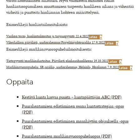
varata kohtuullinen aikataulu. Hyvä valmistelu minimoi riskin
hankintasopimuksen muuttamisen tarpeesta hankkeen aikana ja vähentää
virheitä ja puutteita hankinnan kohteen määrittelyssä.
Esimerkkejä hankintailmoituksista:
Varikon torni, hankintailmoitus ja tarjouspyyntö 22.4.2022
Lataa
Viherkallion päiväkoti, uudisrakennus/Projektinjohtourakka 17.9.2022
Lataa
Esimerkkejä markkinavuoropuheluilmoituksesta:
Tietopyyntö/markkinakartoitus: Päiväkoti elinkaarihankkeena 19.10.2022
Lataa
Markkinavuoropuhelu: SR-urakka, uudisrakennus, Helsinki, Honkasuo 7.9.2022
Lataa
Oppaita
Kestävä kunta kasvaa puusta – kuntapäättäjän ABC (PDF)
Puurakentamisen edistäminen osana kuntastrategiaa -opas
(PDF)
Puurakentamisen edistäminen maankäytön ohjauksella -opas
(PDF)
Puurakentamisen markkinavuoropuheluopas (PDF)