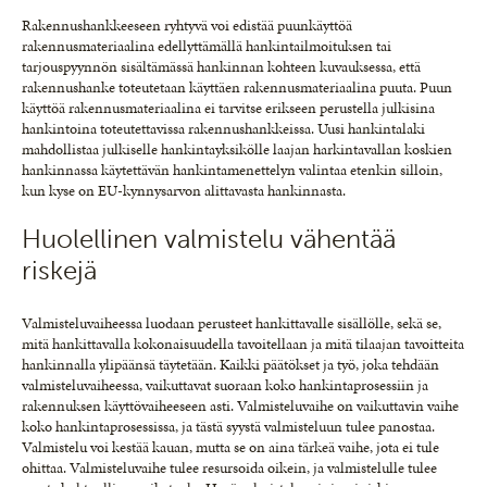
Rakennushankkeeseen ryhtyvä voi edistää puunkäyttöä
rakennusmateriaalina edellyttämällä hankintailmoituksen tai
tarjouspyynnön sisältämässä hankinnan kohteen kuvauksessa, että
rakennushanke toteutetaan käyttäen rakennusmateriaalina puuta. Puun
käyttöä rakennusmateriaalina ei tarvitse erikseen perustella julkisina
hankintoina toteutettavissa rakennushankkeissa. Uusi hankintalaki
mahdollistaa julkiselle hankintayksikölle laajan harkintavallan koskien
hankinnassa käytettävän hankintamenettelyn valintaa etenkin silloin,
kun kyse on EU-kynnysarvon alittavasta hankinnasta.
Huolellinen valmistelu vähentää
riskejä
Valmisteluvaiheessa luodaan perusteet hankittavalle sisällölle, sekä se,
mitä hankittavalla kokonaisuudella tavoitellaan ja mitä tilaajan tavoitteita
hankinnalla ylipäänsä täytetään. Kaikki päätökset ja työ, joka tehdään
valmisteluvaiheessa, vaikuttavat suoraan koko hankintaprosessiin ja
rakennuksen käyttövaiheeseen asti. Valmisteluvaihe on vaikuttavin vaihe
koko hankintaprosessissa, ja tästä syystä valmisteluun tulee panostaa.
Valmistelu voi kestää kauan, mutta se on aina tärkeä vaihe, jota ei tule
ohittaa. Valmisteluvaihe tulee resursoida oikein, ja valmistelulle tulee