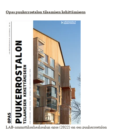
Opas puukerrostalon tilaamisen kehittämiseen
LAB-ammattikorkeakoulun opas (2022) on osa puukerrostalon