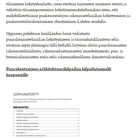
tilaamisen kehityshanketta, jossa etsittiin tarjousten saamisen esteitä ja
tutkittiin tilaamisprosessien kehittämismahdollisuuksia siten, että
mahdollistettaisiin puukerrostalojen rakennustekniikan kehittyminen ja
puukerrostalorakentamisen yleistyminen Lahden seudulla.
Oppaassa pohditaan hankkeiden koon vaikutusta
puurakennustekniikan kehittymiseen ja tarjoushalukkuuteen sekä
sivutaan myös yleisimpiä tällä hetkellä käytössä olevia puurakennusten
rakennustekniikoita, rakennuskustannusten muodostumista, puu- ja
betonirakennusten eroja sekä rakennushankkeen ilmastovaikutuksia.
Puurakentamisen arkkitehtuurikilpailun kilpailutusmalli
kaupungille