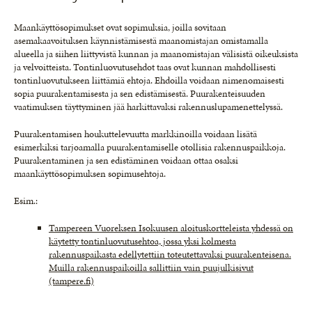
Maankäyttösopimukset ovat sopimuksia, joilla sovitaan
asemakaavoituksen käynnistämisestä maanomistajan omistamalla
alueella ja siihen liittyvistä kunnan ja maanomistajan välisistä oikeuksista
ja velvoitteista. Tontinluovutusehdot taas ovat kunnan mahdollisesti
tontinluovutukseen liittämiä ehtoja. Ehdoilla voidaan nimenomaisesti
sopia puurakentamisesta ja sen edistämisestä. Puurakenteisuuden
vaatimuksen täyttyminen jää harkittavaksi rakennuslupamenettelyssä.
Puurakentamisen houkuttelevuutta markkinoilla voidaan lisätä
esimerkiksi tarjoamalla puurakentamiselle otollisia rakennuspaikkoja.
Puurakentaminen ja sen edistäminen voidaan ottaa osaksi
maankäyttösopimuksen sopimusehtoja.
Esim.:
Tampereen Vuoreksen Isokuusen aloituskortteleista yhdessä on
käytetty tontinluovutusehtoa, jossa yksi kolmesta
rakennuspaikasta edellytettiin toteutettavaksi puurakenteisena.
Muilla rakennuspaikoilla sallittiin vain puujulkisivut
(tampere.fi)