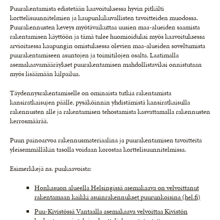
Puurakentamista edistetään kaavoituksessa hyvin pitkälti
korttelisuunnitelmien ja kaupunkikuvallisten tavoitteiden muodossa.
Puurakennusten keveys myötävaikuttaa uusien maa-alueiden saamista
rakentamisen käyttöön ja tämä tulee huomioiduksi myös kaavoituksessa
arvioitaessa kaupungin omistuksessa olevien maa-alueiden soveltumista
puurakentamiseen asuntojen ja toimitilojen osalta. Laatimalla
asemakaavamääräykset puurakentamisen mahdollistaviksi onnistutaan
myös lisäämään kilpailua.
Täydennysrakentamiselle on ominaista tutkia rakentamista
kansiratkaisujen päälle, pysäköinnin yhdistämistä kansiratkaisulla
rakennusten alle ja rakentamisen tehostamista kasvattamalla rakennusten
kerrosmäärää.
Puun painoarvoa rakennusmateriaalina ja puurakentamisen tavoitteita
yleisemmälläkin tasolla voidaan korostaa korttelisuunnitelmissa.
Esimerkkejä ns. puukaavoista:
Honkasuon alueella Helsingissä asemakaava on velvoittanut
rakentamaan kaikki asuinrakennukset puurunkoisina (hel.fi)
Puu-Kivistössä Vantaalla asemakaava velvoittaa Kivistön