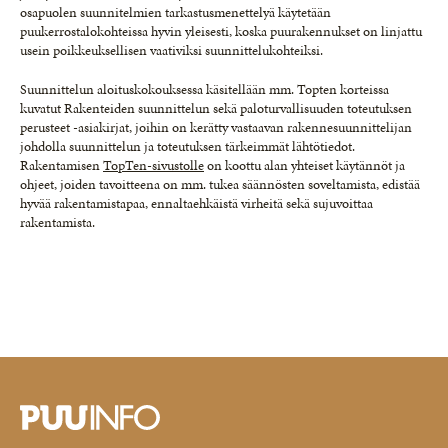
osapuolen suunnitelmien tarkastusmenettelyä käytetään
puukerrostalokohteissa hyvin yleisesti, koska puurakennukset on linjattu
usein poikkeuksellisen vaativiksi suunnittelukohteiksi.
Suunnittelun aloituskokouksessa käsitellään mm. Topten korteissa
kuvatut Rakenteiden suunnittelun sekä paloturvallisuuden toteutuksen
perusteet -asiakirjat, joihin on kerätty vastaavan rakennesuunnittelijan
johdolla suunnittelun ja toteutuksen tärkeimmät lähtötiedot.
Rakentamisen
TopTen-sivustolle
on koottu alan yhteiset käytännöt ja
ohjeet, joiden tavoitteena on mm. tukea säännösten soveltamista, edistää
hyvää rakentamistapaa, ennaltaehkäistä virheitä sekä sujuvoittaa
rakentamista.