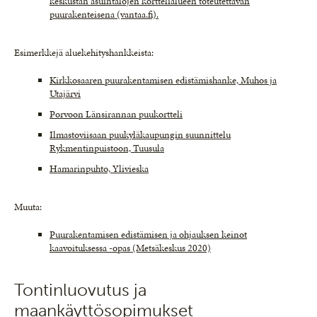
keskustan asuintalojen korttelialueen toteutettavan
puurakenteisena (vantaa.fi).
Esimerkkejä aluekehityshankkeista:
Kirkkosaaren puurakentamisen edistämishanke, Muhos ja
Utajärvi
Porvoon Länsirannan puukortteli
Ilmastoviisaan puukyläkaupungin suunnittelu
Rykmentinpuistoon, Tuusula
Hamarinpuhto, Ylivieska
Muuta:
Puurakentamisen edistämisen ja ohjauksen keinot
kaavoituksessa -opas (Metsäkeskus 2020)
Tontinluovutus ja
maankäyttösopimukset