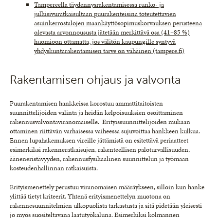
Tampereella täydennysrakentamisessa runko- ja
julkisivuratkaisultaan puurakenteisina toteutettavien
asuinkerrostalojen maankäyttösopimuskorvauksen perusteena
olevasta arvonnoususta jätetään merkittävä osa (41–85 %)
huomioon ottamatta, jos välitön kaupungille syntyvä
yhdyskuntarakentamisen tarve on vähäinen (tampere.fi)
Rakentamisen ohjaus ja valvonta
Puurakentamisen hankkeissa korostuu ammattitaitoisten
suunnittelijoiden valinta ja heidän kelpoisuuksien osoittaminen
rakennusvalvontaviranomaiselle. Erityissuunnittelijoiden mukaan
ottaminen riittävän varhaisessa vaiheessa sujuvoittaa hankkeen kulkua.
Ennen lupahakemuksen vireille jättämistä on esitettävä periaatteet
esimerkiksi rakenneratkaisujen, rakenteellisen paloturvallisuuden,
ääneneristävyyden, rakennusfysikaalinen suunnittelun ja työmaan
kosteudenhallinnan ratkaisuista.
Erityismenettely perustuu viranomaisen määräykseen, silloin kun hanke
ylittää tietyt kriteerit. Yhtenä erityismenettelyn muotona on
rakennesuunnitelmien ulkopuolista tarkastusta ja sitä pidetään yleisesti
jo myös suositeltavana laatutyökaluna. Esimerkiksi kolmannen