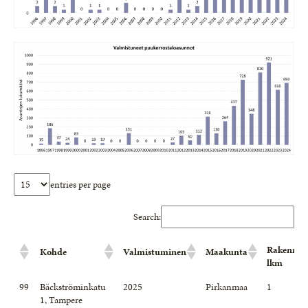
entries per page
Search:
Rakennus
Kohde
Valmistuminen
Maakunta
lkm
Rakennus
Kohde
Valmistuminen
Maakunta
99
Bäckströminkatu
2025
Pirkanmaa
1
lkm
1, Tampere