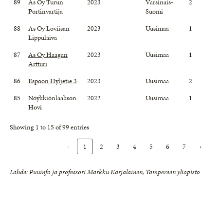
89
As Oy Turun
2023
Varsinais-
2
Portinvartija
Suomi
88
As Oy Loviisan
2023
Uusimaa
1
Lippulaiva
87
As Oy Haagan
2023
Uusimaa
1
Artturi
86
Espoon Hyljetie 3
2023
Uusimaa
2
85
Nöykkiönlaakson
2022
Uusimaa
1
Hovi
Showing 1 to 15 of 99 entries
‹
1
2
3
4
5
6
7
›
Lähde: Puuinfo ja professori Markku Karjalainen, Tampereen yliopisto