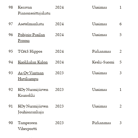
98
Keravan
2024
Uusimaa
1
Pianonsoittajakatu
97
Asetelmankatu
2024
Uusimaa
6
96
Pohjois-Pasilan
2024
Uusimaa
5
Proosa
95
TOAS Hippos
2024
Pirkanmaa
2
94
Kuokkalan Kalon
2024
Keski-Suomi
5
93
As Oy Vantaan
2023
Uusimaa
3
Huvikumpu
92
KOy Nurmijärven
2023
Uusimaa
1
Kaunokki
91
KOy Nurmijärven
2023
Uusimaa
2
Jouhisarankuja
90
Tampereen
2023
Pirkanmaa
3
Viherportti