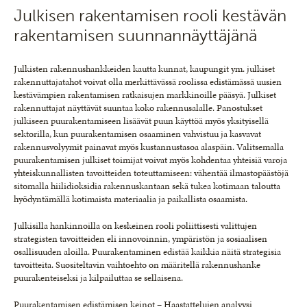
Julkisen rakentamisen rooli kestävän
rakentamisen suunnannäyttäjänä
Julkisten rakennushankkeiden kautta kunnat, kaupungit ym. julkiset
rakennuttajatahot voivat olla merkittävässä roolissa edistämässä uusien
kestävämpien rakentamisen ratkaisujen markkinoille pääsyä. Julkiset
rakennuttajat näyttävät suuntaa koko rakennusalalle. Panostukset
julkiseen puurakentamiseen lisäävät puun käyttöä myös yksityisellä
sektorilla, kun puurakentamisen osaaminen vahvistuu ja kasvavat
rakennusvolyymit painavat myös kustannustasoa alaspäin. Valitsemalla
puurakentamisen julkiset toimijat voivat myös kohdentaa yhteisiä varoja
yhteiskunnallisten tavoitteiden toteuttamiseen: vähentää ilmastopäästöjä
sitomalla hiilidioksidia rakennuskantaan sekä tukea kotimaan taloutta
hyödyntämällä kotimaista materiaalia ja paikallista osaamista.
Julkisilla hankinnoilla on keskeinen rooli poliittisesti valittujen
strategisten tavoitteiden eli innovoinnin, ympäristön ja sosiaalisen
osallisuuden aloilla. Puurakentaminen edistää kaikkia näitä strategisia
tavoitteita. Suositeltavin vaihtoehto on määritellä rakennushanke
puurakenteiseksi ja kilpailuttaa se sellaisena.
Puurakentamisen edistämisen keinot – Haastattelujen analyysi