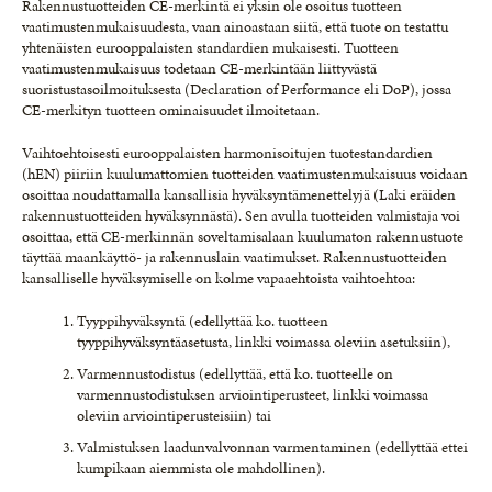
Rakennustuotteiden CE-merkintä ei yksin ole osoitus tuotteen
vaatimustenmukaisuudesta, vaan ainoastaan siitä, että tuote on testattu
yhtenäisten eurooppalaisten standardien mukaisesti. Tuotteen
vaatimustenmukaisuus todetaan CE-merkintään liittyvästä
suoristustasoilmoituksesta (Declaration of Performance eli DoP), jossa
CE-merkityn tuotteen ominaisuudet ilmoitetaan.
Vaihtoehtoisesti eurooppalaisten harmonisoitujen tuotestandardien
(hEN) piiriin kuulumattomien tuotteiden vaatimustenmukaisuus voidaan
osoittaa noudattamalla kansallisia hyväksyntämenettelyjä (Laki eräiden
rakennustuotteiden hyväksynnästä). Sen avulla tuotteiden valmistaja voi
osoittaa, että CE-merkinnän soveltamisalaan kuulumaton rakennustuote
täyttää maankäyttö- ja rakennuslain vaatimukset. Rakennustuotteiden
kansalliselle hyväksymiselle on kolme vapaaehtoista vaihtoehtoa:
Tyyppihyväksyntä (edellyttää ko. tuotteen
tyyppihyväksyntäasetusta, linkki voimassa oleviin asetuksiin),
Varmennustodistus (edellyttää, että ko. tuotteelle on
varmennustodistuksen arviointiperusteet, linkki voimassa
oleviin arviointiperusteisiin) tai
Valmistuksen laadunvalvonnan varmentaminen (edellyttää ettei
kumpikaan aiemmista ole mahdollinen).