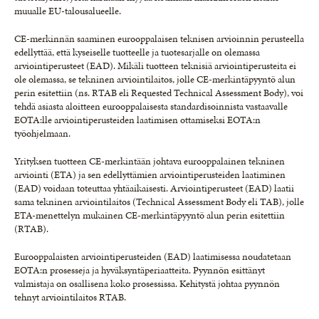
muualle EU-talousalueelle.
CE-merkinnän saaminen eurooppalaisen teknisen arvioinnin perusteella
edellyttää, että kyseiselle tuotteelle ja tuotesarjalle on olemassa
arviointiperusteet (EAD). Mikäli tuotteen teknisiä arviointiperusteita ei
ole olemassa, se tekninen arviointilaitos, jolle CE-merkintäpyyntö alun
perin esitettiin (ns. RTAB eli Requested Technical Assessment Body), voi
tehdä asiasta aloitteen eurooppalaisesta standardisoinnista vastaavalle
EOTA:lle arviointiperusteiden laatimisen ottamiseksi EOTA:n
työohjelmaan.
Yrityksen tuotteen CE-merkintään johtava eurooppalainen tekninen
arviointi (ETA) ja sen edellyttämien arviointiperusteiden laatiminen
(EAD) voidaan toteuttaa yhtäaikaisesti. Arviointiperusteet (EAD) laatii
sama tekninen arviointilaitos (Technical Assessment Body eli TAB), jolle
ETA-menettelyn mukainen CE-merkintäpyyntö alun perin esitettiin
(RTAB).
Eurooppalaisten arviointiperusteiden (EAD) laatimisessa noudatetaan
EOTA:n prosesseja ja hyväksyntäperiaatteita. Pyynnön esittänyt
valmistaja on osallisena koko prosessissa. Kehitystä johtaa pyynnön
tehnyt arviointilaitos RTAB.