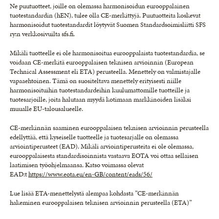
Ne puutuotteet, joille on olemassa harmonisoidun eurooppalainen
tuotestandardin (hEN), tulee olla CE-merkittyjä. Puutuotteita koskevat
harmonisoidut tuotestandardit löytyvät Suomen Standardsoimisliitti SFS
ry:n verkkosivuilta sfs.fi.
Mikäli tuotteelle ei ole harmonisoitua eurooppalaista tuotestandardia, se
voidaan CE-merkitä eurooppalaisen teknisen arvioinnin (European
Technical Assessment eli ETA) perusteella. Menettely on valmistajalle
vapaaehtoinen. Tämä on suositeltava menettely erityisesti niille
harmonisoituihin tuotestandardeihin kuulumattomille tuotteille ja
tuotesarjoille, joita halutaan myydä kotimaan markkinoiden lisäksi
muualle EU-talousalueelle.
CE-merkinnän saaminen eurooppalaisen teknisen arvioinnin perusteella
edellyttää, että kyseiselle tuotteelle ja tuotesarjalle on olemassa
arviointiperusteet (EAD). Mikäli arviointiperusteita ei ole olemassa,
eurooppalaisesta standardisoinnista vastaava EOTA voi ottaa sellaisen
laatimisen työohjelmaansa. Katso voimassa olevat
EAD:t
https://www.eota.eu/en-GB/content/eads/56/
Lue lisää ETA-menettelystä alempaa kohdasta ”CE-merkinnän
hakeminen eurooppalaisen teknisen arvioinnin perusteella (ETA)”