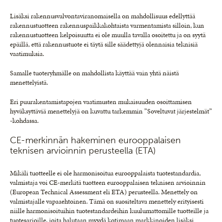
Lisäksi rakennusvalvontaviranomaisella on mahdollisuus edellyttää
rakennustuotteen rakennuspaikkakohtaista varmentamista silloin, kun
rakennustuotteen kelpoisuutta ei ole muulla tavalla osoitettu ja on syytä
epäillä, että rakennustuote ei täytä sille säädettyjä olennaisia teknisiä
vaatimuksia.
Samalle tuoteryhmälle on mahdollista käyttää vain yhtä näistä
menettelyistä.
Eri puurakentamistapojen vaatimusten mukaisuuden osoittamisen
hyväksyttäviä menettelyjä on kuvattu tarkemmin ”Soveltuvat järjestelmät”
-kohdassa.
CE-merkinnän hakeminen eurooppalaisen
teknisen arvioinnin perusteella (ETA)
Mikäli tuotteelle ei ole harmonisoitua eurooppalaista tuotestandardia,
valmistaja voi CE-merkitä tuotteen eurooppalaisen teknisen arvioinnin
(European Technical Assessment eli ETA) perusteella. Menettely on
valmistajalle vapaaehtoinen. Tämä on suositeltava menettely erityisesti
niille harmonisoituihin tuotestandardeihin kuulumattomille tuotteille ja
tuotesarjoille, joita halutaan myydä kotimaan markkinoiden lisäksi