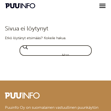
Sivua ei löytynyt
Etkö löytänyt etsimääsi? Kokeile hakua.
Puuinfo Oy on suomalainen vastuullinen puunkäytön