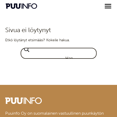
Sivua ei löytynyt
Etkö löytänyt etsimääsi? Kokeile hakua.
Puuinfo Oy on suomalainen vastuullinen puunkäytön