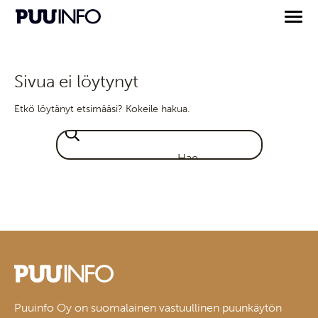
Sivua ei löytynyt
Etkö löytänyt etsimääsi? Kokeile hakua.
Puuinfo Oy on suomalainen vastuullinen puunkäytön