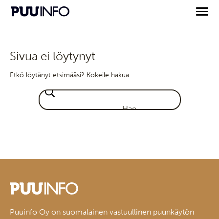
Sivua ei löytynyt
Etkö löytänyt etsimääsi? Kokeile hakua.
Puuinfo Oy on suomalainen vastuullinen puunkäytön