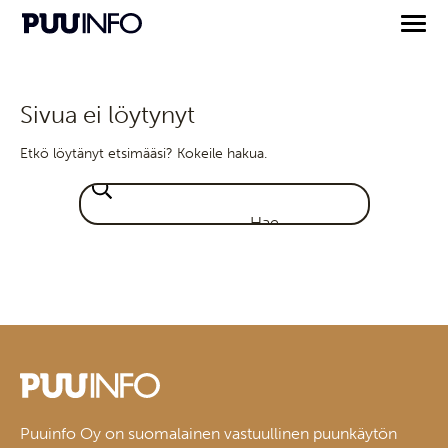
Sivua ei löytynyt
Etkö löytänyt etsimääsi? Kokeile hakua.
Puuinfo Oy on suomalainen vastuullinen puunkäytön