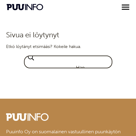
Sivua ei löytynyt
Etkö löytänyt etsimääsi? Kokeile hakua.
Puuinfo Oy on suomalainen vastuullinen puunkäytön