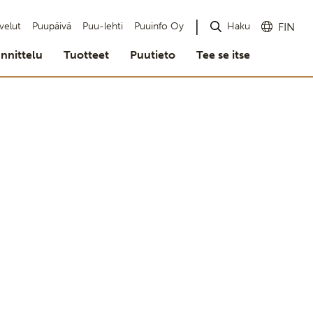
Haku
velut
Puupäivä
Puu-lehti
Puuinfo Oy
FIN
nnittelu
Tuotteet
Puutieto
Tee se itse