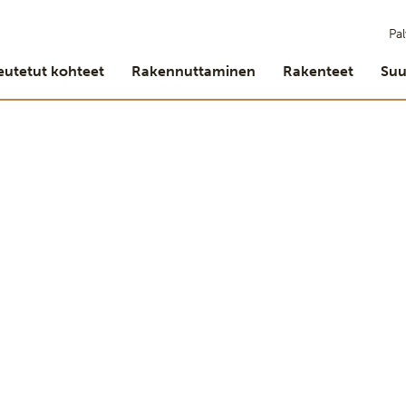
Pal
eutetut kohteet
Rakennuttaminen
Rakenteet
Suu