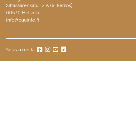
Siltasaarenkatu 12 A (8. kerros)
00530 Helsinki
info@puuinfo.fi
Seuraa meitä