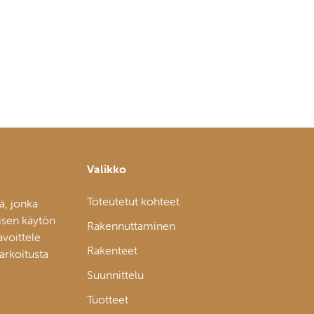
Valikko
Toteutetut kohteet
ä, jonka
isen käytön
Rakennuttaminen
avoittele
Rakenteet
tarkoitusta
Suunnittelu
Tuotteet