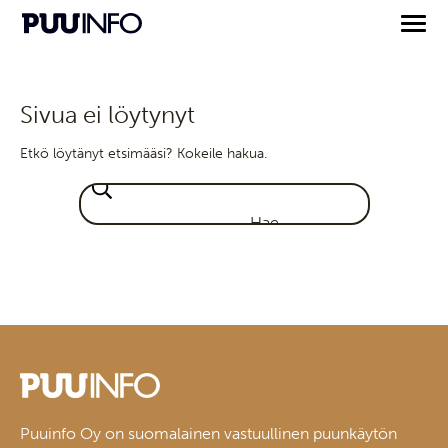
Sivua ei löytynyt
Etkö löytänyt etsimääsi? Kokeile hakua.
Puuinfo Oy on suomalainen vastuullinen puunkäytön