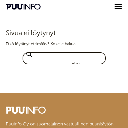
Sivua ei löytynyt
Etkö löytänyt etsimääsi? Kokeile hakua.
Puuinfo Oy on suomalainen vastuullinen puunkäytön