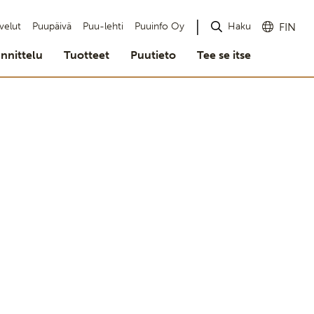
Haku
velut
Puupäivä
Puu-lehti
Puuinfo Oy
FIN
nnittelu
Tuotteet
Puutieto
Tee se itse