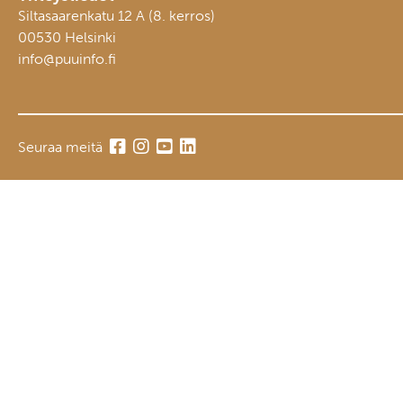
Siltasaarenkatu 12 A (8. kerros)
00530 Helsinki
info@puuinfo.fi
Seuraa meitä