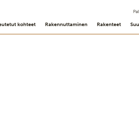
Pal
eutetut kohteet
Rakennuttaminen
Rakenteet
Suu