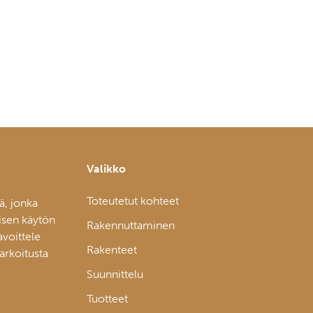
Valikko
Toteutetut kohteet
ä, jonka
isen käytön
Rakennuttaminen
avoittele
Rakenteet
tarkoitusta
Suunnittelu
Tuotteet