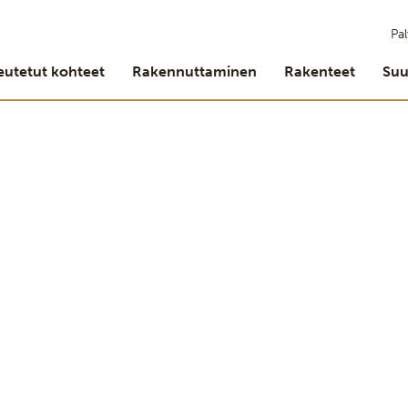
Pal
eutetut kohteet
Rakennuttaminen
Rakenteet
Suu