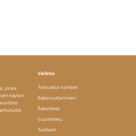
Valikko
Toteutetut kohteet
ä, jonka
isen käytön
Rakennuttaminen
avoittele
Rakenteet
tarkoitusta
Suunnittelu
Tuotteet