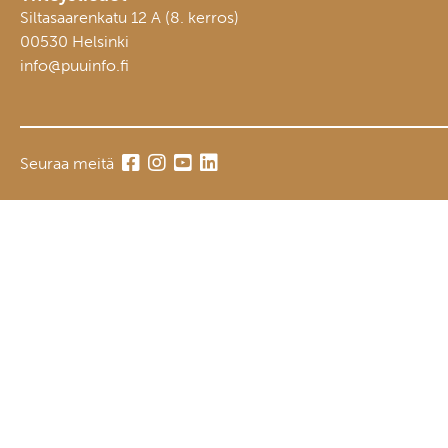
Siltasaarenkatu 12 A (8. kerros)
00530 Helsinki
info@puuinfo.fi
Seuraa meitä