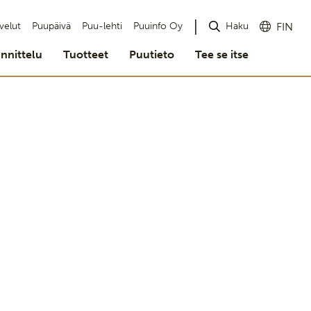
Haku
velut
Puupäivä
Puu-lehti
Puuinfo Oy
FIN
nnittelu
Tuotteet
Puutieto
Tee se itse