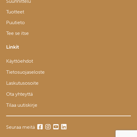
Suunnittelu
Tuotteet
Puutieto
Tee se itse
Linkit
Käyttöehdot
Tietosuojaseloste
Laskutusosoite
Ota yhteyttä
Tilaa uutiskirje
Seuraa meitä