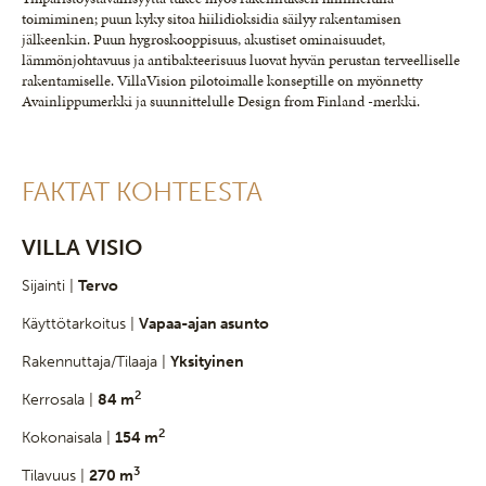
toimiminen; puun kyky sitoa hiilidioksidia säilyy rakentamisen
jälkeenkin. Puun hygroskooppisuus, akustiset ominaisuudet,
lämmönjohtavuus ja antibakteerisuus luovat hyvän perustan terveelliselle
rakentamiselle. VillaVision pilotoimalle konseptille on myönnetty
Avainlippumerkki ja suunnittelulle Design from Finland -merkki.
FAKTAT KOHTEESTA
VILLA VISIO
Sijainti |
Tervo
Käyttötarkoitus |
Vapaa-ajan asunto
Rakennuttaja/Tilaaja |
Yksityinen
2
Kerrosala |
84 m
2
Kokonaisala |
154 m
3
Tilavuus |
270 m