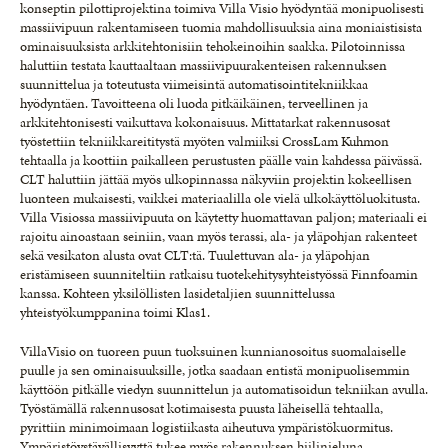
konseptin pilottiprojektina toimiva Villa Visio hyödyntää monipuolisesti
massiivipuun rakentamiseen tuomia mahdollisuuksia aina moniaistisista
ominaisuuksista arkkitehtonisiin tehokeinoihin saakka. Pilotoinnissa
haluttiin testata kauttaaltaan massiivipuurakenteisen rakennuksen
suunnittelua ja toteutusta viimeisintä automatisointitekniikkaa
hyödyntäen. Tavoitteena oli luoda pitkäikäinen, terveellinen ja
arkkitehtonisesti vaikuttava kokonaisuus. Mittatarkat rakennusosat
työstettiin tekniikkareititystä myöten valmiiksi CrossLam Kuhmon
tehtaalla ja koottiin paikalleen perustusten päälle vain kahdessa päivässä.
CLT haluttiin jättää myös ulkopinnassa näkyviin projektin kokeellisen
luonteen mukaisesti, vaikkei materiaalilla ole vielä ulkokäyttöluokitusta.
Villa Visiossa massiivipuuta on käytetty huomattavan paljon; materiaali ei
rajoitu ainoastaan seiniin, vaan myös terassi, ala- ja yläpohjan rakenteet
sekä vesikaton alusta ovat CLT:tä. Tuulettuvan ala- ja yläpohjan
eristämiseen suunniteltiin ratkaisu tuotekehitysyhteistyössä Finnfoamin
kanssa. Kohteen yksilöllisten lasidetaljien suunnittelussa
yhteistyökumppanina toimi Klas1.
VillaVisio on tuoreen puun tuoksuinen kunnianosoitus suomalaiselle
puulle ja sen ominaisuuksille, jotka saadaan entistä monipuolisemmin
käyttöön pitkälle viedyn suunnittelun ja automatisoidun tekniikan avulla.
Työstämällä rakennusosat kotimaisesta puusta läheisellä tehtaalla,
pyrittiin minimoimaan logistiikasta aiheutuva ympäristökuormitus.
Ympäristöystävällisyyttä tukee myös rakennuksen hiilinieluna