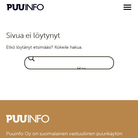
Sivua ei löytynyt
Etkö löytänyt etsimääsi? Kokeile hakua.
Puuinfo Oy on suomalainen vastuullinen puunkäytön