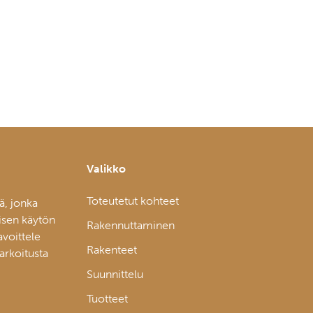
Valikko
Toteutetut kohteet
ä, jonka
isen käytön
Rakennuttaminen
avoittele
Rakenteet
tarkoitusta
Suunnittelu
Tuotteet