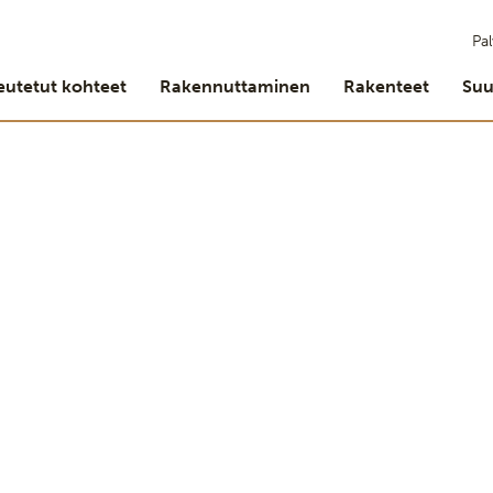
Pal
eutetut kohteet
Rakennuttaminen
Rakenteet
Suu