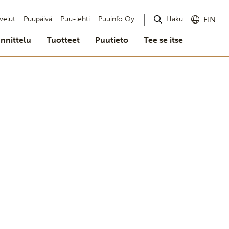
Haku
velut
Puupäivä
Puu-lehti
Puuinfo Oy
FIN
nnittelu
Tuotteet
Puutieto
Tee se itse