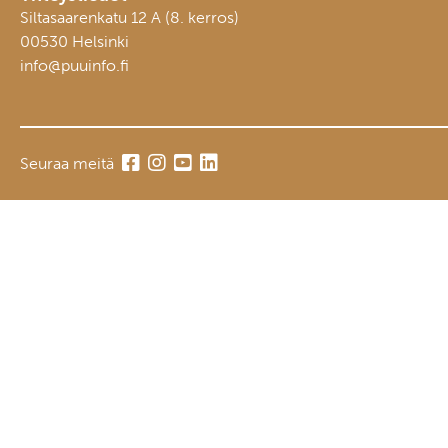
Siltasaarenkatu 12 A (8. kerros)
00530 Helsinki
info@puuinfo.fi
Seuraa meitä