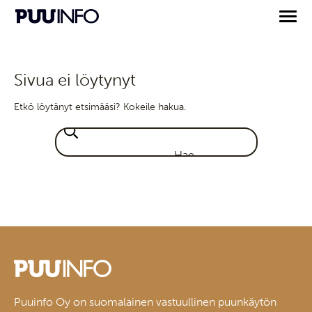
Sivua ei löytynyt
Etkö löytänyt etsimääsi? Kokeile hakua.
Puuinfo Oy on suomalainen vastuullinen puunkäytön