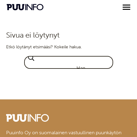
Sivua ei löytynyt
Etkö löytänyt etsimääsi? Kokeile hakua.
Puuinfo Oy on suomalainen vastuullinen puunkäytön