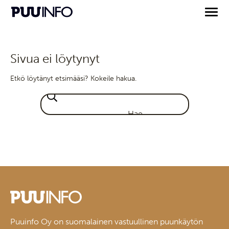
Sivua ei löytynyt
Etkö löytänyt etsimääsi? Kokeile hakua.
Puuinfo Oy on suomalainen vastuullinen puunkäytön