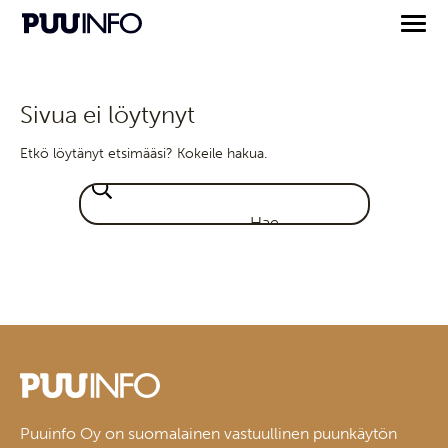
Sivua ei löytynyt
Etkö löytänyt etsimääsi? Kokeile hakua.
Puuinfo Oy on suomalainen vastuullinen puunkäytön