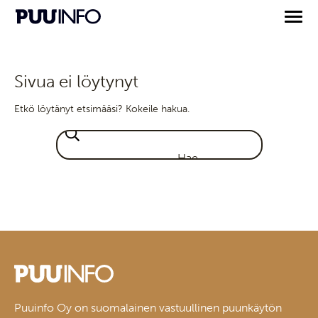
Sivua ei löytynyt
Etkö löytänyt etsimääsi? Kokeile hakua.
Puuinfo Oy on suomalainen vastuullinen puunkäytön