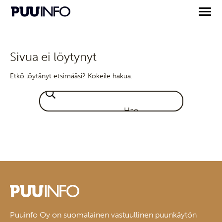
Sivua ei löytynyt
Etkö löytänyt etsimääsi? Kokeile hakua.
Puuinfo Oy on suomalainen vastuullinen puunkäytön