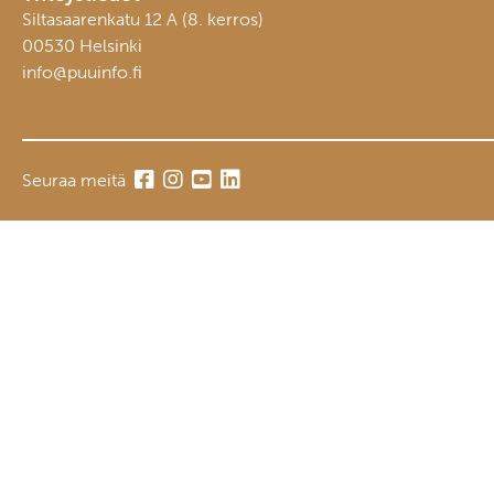
Siltasaarenkatu 12 A (8. kerros)
00530 Helsinki
info@puuinfo.fi
Seuraa meitä