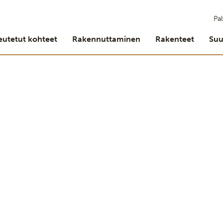
Pal
eutetut kohteet
Rakennuttaminen
Rakenteet
Suu