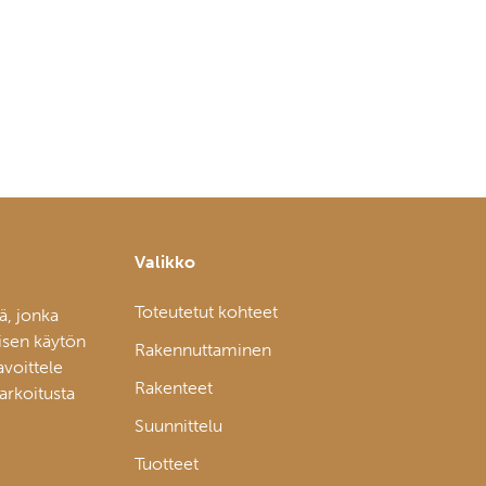
Valikko
Toteutetut kohteet
ä, jonka
isen käytön
Rakennuttaminen
avoittele
Rakenteet
tarkoitusta
Suunnittelu
Tuotteet