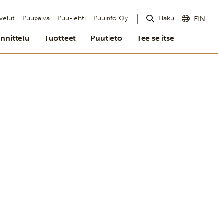
Haku
velut
Puupäivä
Puu-lehti
Puuinfo Oy
FIN
nnittelu
Tuotteet
Puutieto
Tee se itse