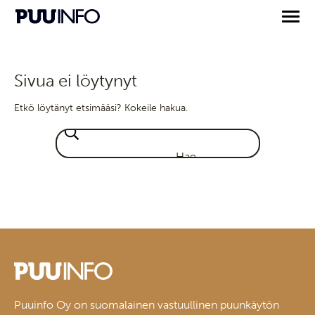
Sivua ei löytynyt
Etkö löytänyt etsimääsi? Kokeile hakua.
Puuinfo Oy on suomalainen vastuullinen puunkäytön