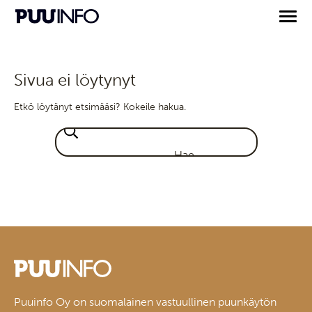
Sivua ei löytynyt
Etkö löytänyt etsimääsi? Kokeile hakua.
Puuinfo Oy on suomalainen vastuullinen puunkäytön