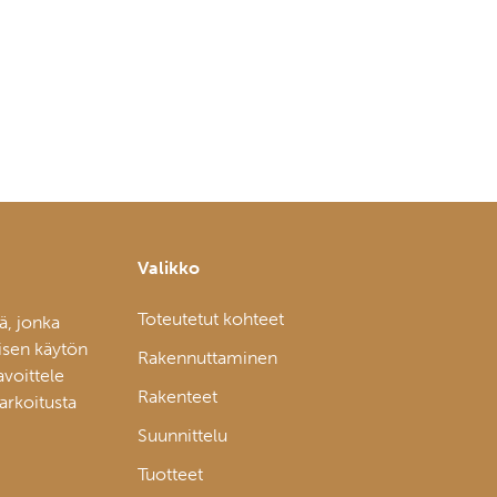
Valikko
Toteutetut kohteet
ä, jonka
isen käytön
Rakennuttaminen
avoittele
Rakenteet
tarkoitusta
Suunnittelu
Tuotteet