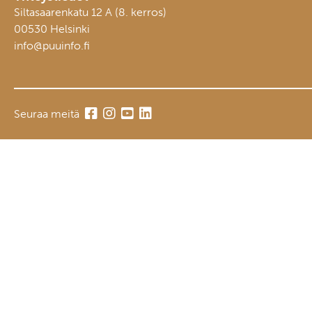
Siltasaarenkatu 12 A (8. kerros)
00530 Helsinki
info@puuinfo.fi
Seuraa meitä