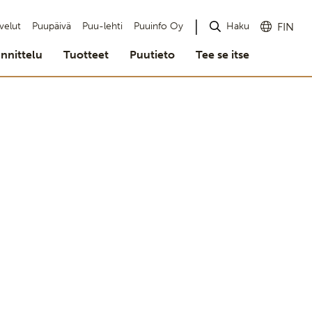
Haku
velut
Puupäivä
Puu-lehti
Puuinfo Oy
FIN
nnittelu
Tuotteet
Puutieto
Tee se itse