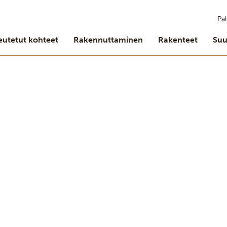
Pal
eutetut kohteet
Rakennuttaminen
Rakenteet
Suu