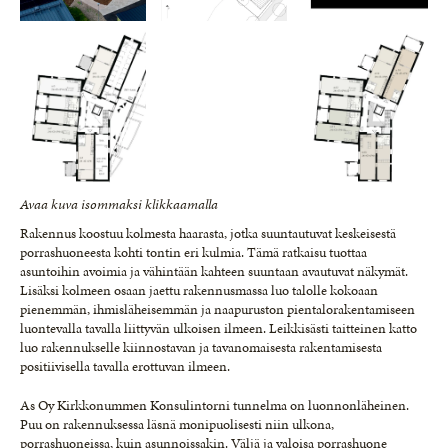
Avaa kuva isommaksi klikkaamalla
Rakennus koostuu kolmesta haarasta, jotka suuntautuvat keskeisestä
porrashuoneesta kohti tontin eri kulmia. Tämä ratkaisu tuottaa
asuntoihin avoimia ja vähintään kahteen suuntaan avautuvat näkymät.
Lisäksi kolmeen osaan jaettu rakennusmassa luo talolle kokoaan
pienemmän, ihmisläheisemmän ja naapuruston pientalorakentamiseen
luontevalla tavalla liittyvän ulkoisen ilmeen. Leikkisästi taitteinen katto
luo rakennukselle kiinnostavan ja tavanomaisesta rakentamisesta
positiivisella tavalla erottuvan ilmeen.
As Oy Kirkkonummen Konsulintorni tunnelma on luonnonläheinen.
Puu on rakennuksessa läsnä monipuolisesti niin ulkona,
porrashuoneissa, kuin asunnoissakin. Väljä ja valoisa porrashuone