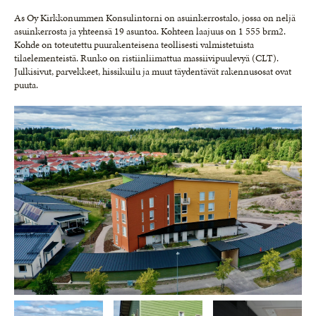
As Oy Kirkkonummen Konsulintorni on asuinkerrostalo, jossa on neljä
asuinkerrosta ja yhteensä 19 asuntoa. Kohteen laajuus on 1 555 brm2.
Kohde on toteutettu puurakenteisena teollisesti valmistetuista
tilaelementeistä. Runko on ristiinliimattua massiivipuulevyä (CLT).
Julkisivut, parvekkeet, hissikuilu ja muut täydentävät rakennusosat ovat
puuta.