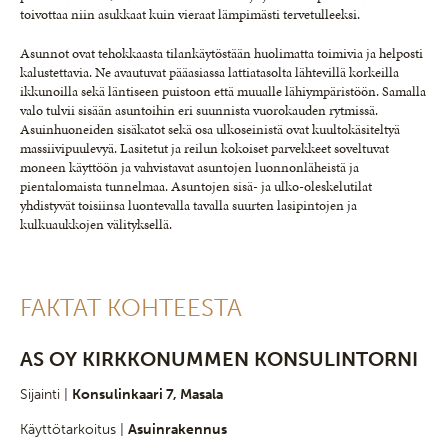
toivottaa niin asukkaat kuin vieraat lämpimästi tervetulleeksi.
Asunnot ovat tehokkaasta tilankäytöstään huolimatta toimivia ja helposti
kalustettavia. Ne avautuvat pääasiassa lattiatasolta lähtevillä korkeilla
ikkunoilla sekä läntiseen puistoon että muualle lähiympäristöön. Samalla
valo tulvii sisään asuntoihin eri suunnista vuorokauden rytmissä.
Asuinhuoneiden sisäkatot sekä osa ulkoseinistä ovat kuultokäsiteltyä
massiivipuulevyä. Lasitetut ja reilun kokoiset parvekkeet soveltuvat
moneen käyttöön ja vahvistavat asuntojen luonnonläheistä ja
pientalomaista tunnelmaa. Asuntojen sisä- ja ulko-oleskelutilat
yhdistyvät toisiinsa luontevalla tavalla suurten lasipintojen ja
kulkuaukkojen välityksellä.
FAKTAT KOHTEESTA
AS OY KIRKKONUMMEN KONSULINTORNI
Sijainti |
Konsulinkaari 7, Masala
Käyttötarkoitus |
Asuinrakennus