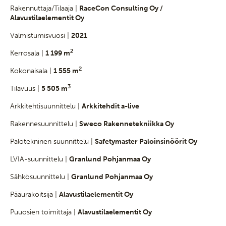
Rakennuttaja/Tilaaja |
RaceCon Consulting Oy /
Alavustilaelementit Oy
Valmistumisvuosi |
2021
2
Kerrosala |
1 199 m
2
Kokonaisala |
1 555 m
3
Tilavuus |
5 505 m
Arkkitehtisuunnittelu |
Arkkitehdit a-live
Rakennesuunnittelu |
Sweco Rakennetekniikka Oy
Palotekninen suunnittelu |
Safetymaster Paloinsinöörit Oy
LVIA-suunnittelu |
Granlund Pohjanmaa Oy
Sähkösuunnittelu |
Granlund Pohjanmaa Oy
Pääurakoitsija |
Alavustilaelementit Oy
Puuosien toimittaja |
Alavustilaelementit Oy