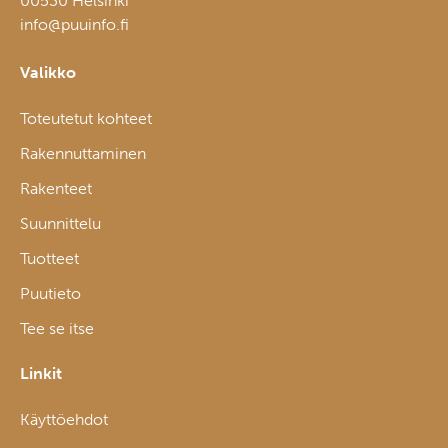
00530 Helsinki
info@puuinfo.fi
Valikko
Toteutetut kohteet
Rakennuttaminen
Rakenteet
Suunnittelu
Tuotteet
Puutieto
Tee se itse
Linkit
Käyttöehdot