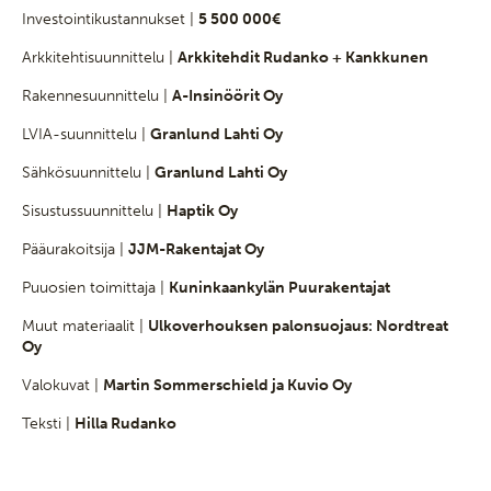
Investointikustannukset |
5 500 000€
Arkkitehtisuunnittelu |
Arkkitehdit Rudanko + Kankkunen
Rakennesuunnittelu |
A-Insinöörit Oy
LVIA-suunnittelu |
Granlund Lahti Oy
Sähkösuunnittelu |
Granlund Lahti Oy
Sisustussuunnittelu |
Haptik Oy
Pääurakoitsija |
JJM-Rakentajat Oy
Puuosien toimittaja |
Kuninkaankylän Puurakentajat
Muut materiaalit |
Ulkoverhouksen palonsuojaus: Nordtreat
Oy
Valokuvat |
Martin Sommerschield ja Kuvio Oy
Teksti |
Hilla Rudanko