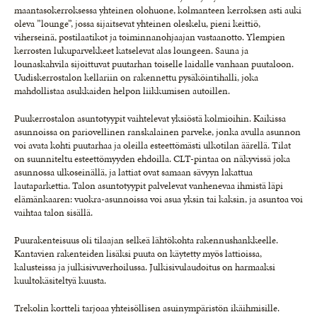
maantasokerroksessa yhteinen olohuone, kolmanteen kerroksen asti auki
oleva ”lounge”, jossa sijaitsevat yhteinen oleskelu, pieni keittiö,
viherseinä, postilaatikot ja toiminnanohjaajan vastaanotto. Ylempien
kerrosten lukuparvekkeet katselevat alas loungeen. Sauna ja
lounaskahvila sijoittuvat puutarhan toiselle laidalle vanhaan puutaloon.
Uudiskerrostalon kellariin on rakennettu pysäköintihalli, joka
mahdollistaa asukkaiden helpon liikkumisen autoillen.
Puukerrostalon asuntotyypit vaihtelevat yksiöstä kolmioihin. Kaikissa
asunnoissa on pariovellinen ranskalainen parveke, jonka avulla asunnon
voi avata kohti puutarhaa ja oleilla esteettömästi ulkotilan äärellä. Tilat
on suunniteltu esteettömyyden ehdoilla. CLT-pintaa on näkyvissä joka
asunnossa ulkoseinällä, ja lattiat ovat samaan sävyyn lakattua
lautaparkettia. Talon asuntotyypit palvelevat vanhenevaa ihmistä läpi
elämänkaaren: vuokra-asunnoissa voi asua yksin tai kaksin, ja asuntoa voi
vaihtaa talon sisällä.
Puurakenteisuus oli tilaajan selkeä lähtökohta rakennushankkeelle.
Kantavien rakenteiden lisäksi puuta on käytetty myös lattioissa,
kalusteissa ja julkisivuverhoilussa. Julkisivulaudoitus on harmaaksi
kuultokäsiteltyä kuusta.
Trekolin kortteli tarjoaa yhteisöllisen asuinympäristön ikäihmisille.