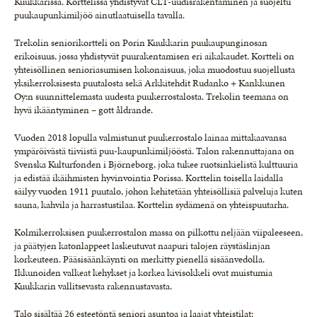
Kuukkarissa. Korttelissa yhdistyvät CLT-uudisrakentaminen ja suojeltu
puukaupunkimiljöö ainutlaatuisella tavalla.
Trekolin seniorikortteli on Porin Kuukkarin puukaupunginosan
erikoisuus, jossa yhdistyvät puurakentamisen eri aikakaudet. Kortteli on
yhteisöllinen senioriasumisen kokonaisuus, joka muodostuu suojellusta
yksikerroksisesta puutalosta sekä Arkkitehdit Rudanko + Kankkunen
Oy:n suunnittelemasta uudesta puukerrostalosta. Trekolin teemana on
hyvä ikääntyminen – gott åldrande.
Vuoden 2018 lopulla valmistunut puukerrostalo lainaa mittakaavansa
ympäröivästä tiiviistä puu-kaupunkimiljööstä. Talon rakennuttajana on
Svenska Kulturfonden i Björneborg, joka tukee ruotsinkielistä kulttuuria
ja edistää ikäihmisten hyvinvointia Porissa. Korttelin toisella laidalla
säilyy vuoden 1911 puutalo, johon kehitetään yhteisöllisiä palveluja kuten
sauna, kahvila ja harrastustilaa. Korttelin sydämenä on yhteispuutarha.
Kolmikerroksisen puukerrostalon massa on pilkottu neljään viipaleeseen,
ja päätyjen katonlappeet laskeutuvat naapuri talojen räystäslinjan
korkeuteen. Pääsisäänkäynti on merkitty pienellä sisäänvedolla.
Ikkunoiden valkeat kehykset ja korkea kivisokkeli ovat muistumia
Kuukkarin vallitsevasta rakennustavasta.
Talo sisältää 26 esteetöntä seniori asuntoa ja laajat yhteistilat: