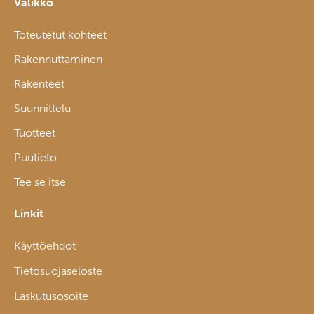
Valikko
Toteutetut kohteet
Rakennuttaminen
Rakenteet
Suunnittelu
Tuotteet
Puutieto
Tee se itse
Linkit
Käyttöehdot
Tietosuojaseloste
Laskutusosoite