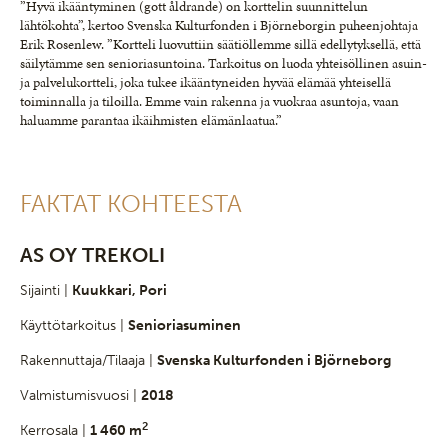
”Hyvä ikääntyminen (gott åldrande) on korttelin suunnittelun
lähtökohta”, kertoo Svenska Kulturfonden i Björneborgin puheenjohtaja
Erik Rosenlew. ”Kortteli luovuttiin säätiöllemme sillä edellytyksellä, että
säilytämme sen senioriasuntoina. Tarkoitus on luoda yhteisöllinen asuin-
ja palvelukortteli, joka tukee ikääntyneiden hyvää elämää yhteisellä
toiminnalla ja tiloilla. Emme vain rakenna ja vuokraa asuntoja, vaan
haluamme parantaa ikäihmisten elämänlaatua.”
FAKTAT KOHTEESTA
AS OY TREKOLI
Sijainti |
Kuukkari, Pori
Käyttötarkoitus |
Senioriasuminen
Rakennuttaja/Tilaaja |
Svenska Kulturfonden i Björneborg
Valmistumisvuosi |
2018
2
Kerrosala |
1 460 m