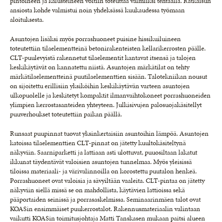
pintoineen ja kalusteineen voitiin toteuttaa valmiiksi tehtaalla. Ratkaisun
ansiosta kohde valmistui noin yhdeksässä kuukaudessa työmaan
aloituksesta.
Asuntojen lisäksi myös porrashuoneet puisine hissikuiluineen
toteutettiin tilaelementteinä betonirakenteisten kellarikerrosten päälle.
CLT-puulevyistä rakennetut tilaelementit kantavat itsensä ja talojen
keskikäytävät on kannatettu niistä. Asuntojen märkätilat on tehty
märkätilaelementteinä puutilaelementtien sisään. Talotekniikan nousut
on sijoitettu erillisiin yksiköihin keskikäytävän varteen asuntojen
ulkopuolelle ja keskitetyt kompaktit ilmanvaihtokoneet porrashuoneiden
ylimpien kerrostasanteiden yhteyteen. Julkisivujen palosuojakäsitellyt
puuverhoukset toteutettiin paikan päällä.
Runsaat puupinnat tuovat yksinkertaisiin asuntoihin lämpöä. Asuntojen
katoissa tilaelementtien CLT-pinnat on jätetty kuultokäsiteltynä
näkyviin. Saarniparketti ja lattiaan asti ulottuvat, puuosiltaan lakatut
ikkunat täydentävät valoisien asuntojen tunnelmaa. Myös yleisissä
tiloissa materiaali- ja värivalinnoilla on korostettu puutalon henkeä.
Porrashuoneet ovat valoisia ja sävyiltään vaaleita. CLT-pintaa on jätetty
näkyviin siellä missä se on mahdollista, käytävien lattioissa sekä
pääportaiden seinissä ja porrasaskelmissa. Seminaarinmäen talot ovat
KOASin ensimmäiset puukerrostalot. Rakennusmateriaalin valintaan
vaikutti KOASin toimitusjohtaja Matti Tanskasen mukaan paitsi alueen