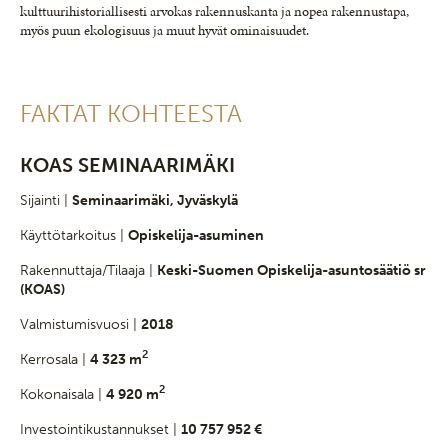
kulttuurihistoriallisesti arvokas rakennuskanta ja nopea rakennustapa,
myös puun ekologisuus ja muut hyvät ominaisuudet.
FAKTAT KOHTEESTA
KOAS SEMINAARIMÄKI
Sijainti |
Seminaarimäki, Jyväskylä
Käyttötarkoitus |
Opiskelija-asuminen
Rakennuttaja/Tilaaja |
Keski-Suomen Opiskelija-asuntosäätiö sr
(KOAS)
Valmistumisvuosi |
2018
2
Kerrosala |
4 323 m
2
Kokonaisala |
4 920 m
Investointikustannukset |
10 757 952 €