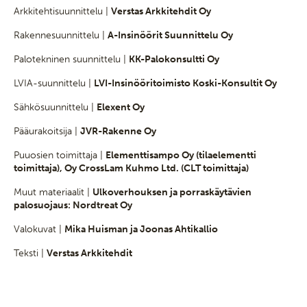
Arkkitehtisuunnittelu |
Verstas Arkkitehdit Oy
Rakennesuunnittelu |
A-Insinöörit Suunnittelu Oy
Palotekninen suunnittelu |
KK-Palokonsultti Oy
LVIA-suunnittelu |
LVI-Insinööritoimisto Koski-Konsultit Oy
Sähkösuunnittelu |
Elexent Oy
Pääurakoitsija |
JVR-Rakenne Oy
Puuosien toimittaja |
Elementtisampo Oy (tilaelementti
toimittaja), Oy CrossLam Kuhmo Ltd. (CLT toimittaja)
Muut materiaalit |
Ulkoverhouksen ja porraskäytävien
palosuojaus: Nordtreat Oy
Valokuvat |
Mika Huisman ja Joonas Ahtikallio
Teksti |
Verstas Arkkitehdit