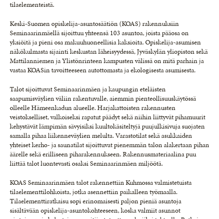
tilaelementeistä.
Keski-Suomen opiskelija-asuntosäätiön (KOAS) rakennuksiin
Seminaarinmäellä sijoittuu yhteensä 103 asuntoa, joista pääosa on
yksiöitä ja pieni osa makuuhuoneellisia kaksioita. Opiskelija-asumisen
näkökulmasta sijainti keskustan läheisyydessä, Jyväskylän yliopiston sekä
Mattilanniemen ja Ylistönrinteen kampusten välissä on mitä parhain ja
vastaa KOASin tavoitteeseen autottomasta ja ekologisesta asumisesta.
Talot sijoittuvat Seminaarinmäen ja kaupungin eteläisten
saapumisväylien väliin rakentuvalle, aiemmin pienteollisuuskäytössä
olleelle Hämeenkadun alueelle. Harjakattoisten rakennusten
veistokselliset, valkoiseksi rapatut päädyt sekä niihin liittyvät pihamuurit
kehystävät lämpimän sävyisiksi kuultokäsiteltyjä puujulkisivuja suojaten
samalla pihaa liikenneväylien melulta. Varastotilat sekä asukkaiden
yhteiset kerho- ja saunatilat sijoittuvat pienemmän talon alakertaan pihan
äärelle sekä erilliseen piharakennukseen. Rakennusmateriaalina puu
liittää talot luontevasti osaksi Seminaarinmäen miljöötä.
KOAS Seminaarinmäen talot rakennettiin Kuhmossa valmistetuista
tilaelementtilohkoista, jotka asennettiin paikalleen työmaalla.
Tilaelementtiratkaisu sopi erinomaisesti paljon pieniä asuntoja
sisältävään opiskelija-asuntokohteeseen, koska valmiit asunnot