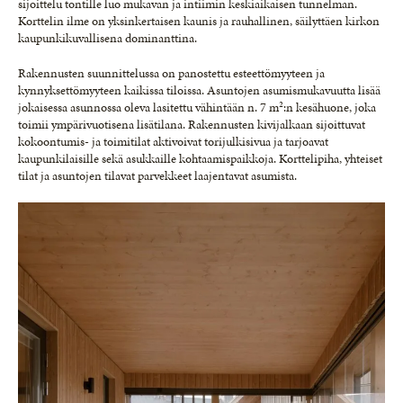
sijoittelu tontille luo mukavan ja intiimin keskiaikaisen tunnelman.
Korttelin ilme on yksinkertaisen kaunis ja rauhallinen, säilyttäen kirkon
kaupunkikuvallisena dominanttina.
Rakennusten suunnittelussa on panostettu esteettömyyteen ja
kynnyksettömyyteen kaikissa tiloissa. Asuntojen asumismukavuutta lisää
jokaisessa asunnossa oleva lasitettu vähintään n. 7 m²:n kesähuone, joka
toimii ympärivuotisena lisätilana. Rakennusten kivijalkaan sijoittuvat
kokoontumis- ja toimitilat aktivoivat torijulkisivua ja tarjoavat
kaupunkilaisille sekä asukkaille kohtaamispaikkoja. Korttelipiha, yhteiset
tilat ja asuntojen tilavat parvekkeet laajentavat asumista.