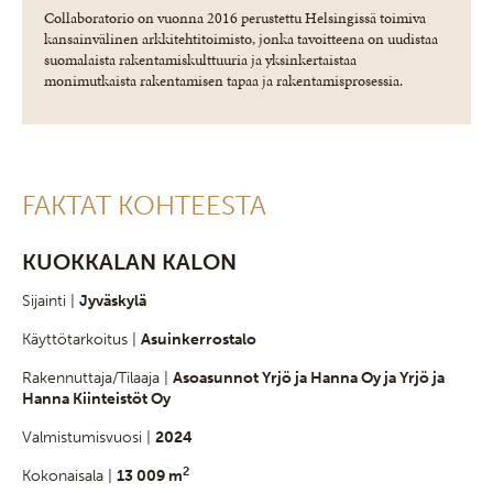
Collaboratorio on vuonna 2016 perustettu Helsingissä toimiva
kansainvälinen arkkitehtitoimisto, jonka tavoitteena on uudistaa
suomalaista rakentamiskulttuuria ja yksinkertaistaa
monimutkaista rakentamisen tapaa ja rakentamisprosessia.
FAKTAT KOHTEESTA
KUOKKALAN KALON
Sijainti |
Jyväskylä
Käyttötarkoitus |
Asuinkerrostalo
Rakennuttaja/Tilaaja |
Asoasunnot Yrjö ja Hanna Oy ja Yrjö ja
Hanna Kiinteistöt Oy
Valmistumisvuosi |
2024
2
Kokonaisala |
13 009 m