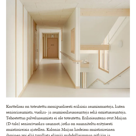
Korttelissa on toteutettu monipuolisesti erilaisia asumismuotoja, kuten
senioriasumista, vuokra- ja asumisoikeusasuntoja sekä omistusasuntoja.
Tehostettua palveluasumista ei ole toteutettu. Erikoisuutena ovat Maijan
(D-talo) seniorivuokra-asunnot, jotka on suunniteltu erityisesti
muistioireisia ajatellen. Kalonin Maijan kodeissa muistioireinen
ihminen voi elää tavallista elämää mahdollisimman pitkään ja