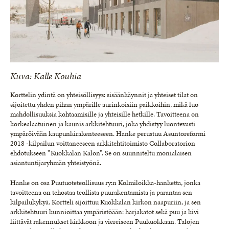
Kuva: Kalle Kouhia
Korttelin ydintä on yhteisöllisyys: sisäänkäynnit ja yhteiset tilat on
sijoitettu yhden pihan ympärille aurinkoisiin paikkoihin, mikä luo
mahdollisuuksia kohtaamisille ja yhteisille hetkille. Tavoitteena on
korkealaatuinen ja kaunis arkkitehtuuri, joka yhdistyy luontevasti
ympäröivään kaupunkirakenteeseen. Hanke perustuu Asuntoreformi
2018 -kilpailun voittaneeseen arkkitehtitoimisto Collaboratorion
ehdotukseen ”Kuokkalan Kalon”. Se on suunniteltu monialaisen
asiantuntijaryhmän yhteistyönä.
Hanke on osa Puutuoteteollisuus ry:n Kolmiloikka-hanketta, jonka
tavoitteena on tehostaa teollista puurakentamista ja parantaa sen
kilpailukykyä. Kortteli sijoittuu Kuokkalan kirkon naapuriin, ja sen
arkkitehtuuri kunnioittaa ympäristöään: harjakatot sekä puu ja kivi
liittävät rakennukset kirkkoon ja viereiseen Puukuokkaan. Talojen