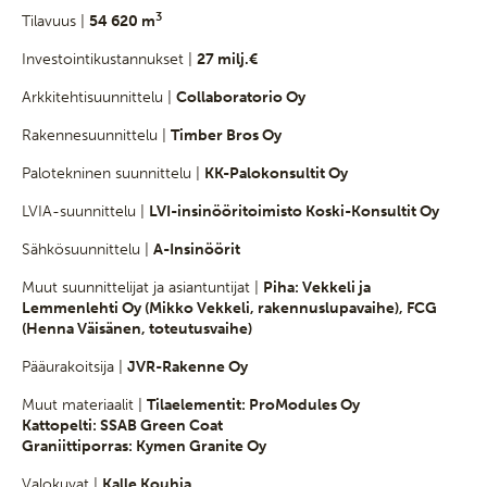
3
Tilavuus |
54 620 m
Investointikustannukset |
27 milj.€
Arkkitehtisuunnittelu |
Collaboratorio Oy
Rakennesuunnittelu |
Timber Bros Oy
Palotekninen suunnittelu |
KK-Palokonsultit Oy
LVIA-suunnittelu |
LVI-insinööritoimisto Koski-Konsultit Oy
Sähkösuunnittelu |
A-Insinöörit
Muut suunnittelijat ja asiantuntijat |
Piha: Vekkeli ja
Lemmenlehti Oy (Mikko Vekkeli, rakennuslupavaihe), FCG
(Henna Väisänen, toteutusvaihe)
Pääurakoitsija |
JVR-Rakenne Oy
Muut materiaalit |
Tilaelementit: ProModules Oy
Kattopelti: SSAB Green Coat
Graniittiporras: Kymen Granite Oy
Valokuvat |
Kalle Kouhia