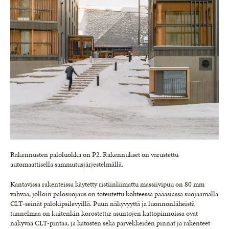
Rakennusten paloluokka on P2. Rakennukset on varustettu
automaattisella sammutusjärjestelmällä.
Kantavissa rakenteissa käytetty ristiinliimattu massiivipuu on 80 mm
vahvaa, jolloin palosuojaus on toteutettu kohteessa pääasiassa suojaamalla
CLT-seinät palokipsilevyillä. Puun näkyvyyttä ja luonnonläheistä
tunnelmaa on kuitenkin korostettu: asuntojen kattopinnoissa ovat
näkyvää CLT-pintaa, ja katosten sekä parvekkeiden pinnat ja rakenteet