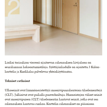
Lisäksi toriaukion vieressä sijaitsevan rakennuksen kivijalassa on
seurakunnan kokoontumistiloja. Syöttäjänkadulle on sijoitettu 3 Kalon-
korttelia ja Kuokkalaa palvelevaa yhteiskäyttöautoa.
Tekniset ratkaisut
Ulkoseinät ovat lämmöneristettyjä massiivipuurakenteisia tilaelementtejä
(CLT). Julkisivut ovat paikalla puuverhoiltuja. Huoneistojen väliset seinät
ovat massiivipuisen (CLT) tilaelementin kantavat seinät, jotka ovat osa
rakennuksen kantavaa runkoa. Korttelin rakennukset on pääasiassa