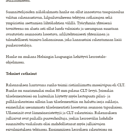
leikkaamisesta.
Suunnittelijoiden näkökulmasta hanke on ollut innostavaa tasapainoilua
valitun rakennustavan, kilpailuvaiheessa tehtyjen ratkaisujen sekä
ympäristön asettamien lähtökohtien välillä. Työryhmän yhteisenä
tavoitteena on alusta asti ollut luoda valoisista ja useampaan suuntaan
avautuvista asunnoista koostuva, arkkitehtonisesti yhtenäinen ja
taloudellisesti toimiva kokonaisuus, joka kannustaisi rakentamaan lisää
puukerrostaloja.
Hanke on mukana Helsingin kaupungin kehittyvä kerrostalo-
ohjelmassa.
Tekniset ratkaisut
Rakennuksen kantavana runko toimii ristiinliimattu massiivipuu eli CLT.
Runko on suurimmaksi osaksi 80 mm paksua CLT-levyä. Joissakin
tilaelementeissä on kuitenkin käytetty myös kertopuuta pilari- ja
palkkirakenteissa silloin kun tilaelementtiin on haluttu isoja aukkoja,
esimerkiksi useammasta tilaelementistä koostuvan asunnon tapauksissa.
Ulkoseinät ovat lämmöneristettyjä ja CLT-rakenteisia. Rakennuksen
julkisivut ovat paikalla puuverhoiltuja, joskin kerrosvälin kohdalle
suunniteltu vaakalauta olisi mahdollistanut myös julkisivujen
esivalmistuksen tehtaassa. Ensimmäisen kerroksen rakenteissa on