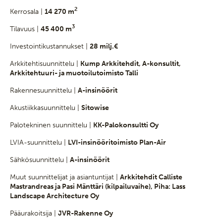
2
Kerrosala |
14 270 m
3
Tilavuus |
45 400 m
Investointikustannukset |
28 milj.€
Arkkitehtisuunnittelu |
Kump Arkkitehdit, A-konsultit,
Arkkitehtuuri- ja muotoilutoimisto Talli
Rakennesuunnittelu |
A-insinöörit
Akustiikkasuunnittelu |
Sitowise
Palotekninen suunnittelu |
KK-Palokonsultti Oy
LVIA-suunnittelu |
LVI-insinööritoimisto Plan-Air
Sähkösuunnittelu |
A-insinöörit
Muut suunnittelijat ja asiantuntijat |
Arkkitehdit Calliste
Mastrandreas ja Pasi Mänttäri (kilpailuvaihe), Piha: Lass
Landscape Architecture Oy
Pääurakoitsija |
JVR-Rakenne Oy