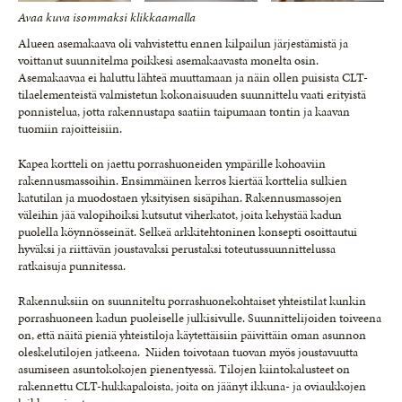
Avaa kuva isommaksi klikkaamalla
Alueen asemakaava oli vahvistettu ennen kilpailun järjestämistä ja
voittanut suunnitelma poikkesi asemakaavasta monelta osin.
Asemakaavaa ei haluttu lähteä muuttamaan ja näin ollen puisista CLT-
tilaelementeistä valmistetun kokonaisuuden suunnittelu vaati erityistä
ponnistelua, jotta rakennustapa saatiin taipumaan tontin ja kaavan
tuomiin rajoitteisiin.
Kapea kortteli on jaettu porrashuoneiden ympärille kohoaviin
rakennusmassoihin. Ensimmäinen kerros kiertää korttelia sulkien
katutilan ja muodostaen yksityisen sisäpihan. Rakennusmassojen
väleihin jää valopihoiksi kutsutut viherkatot, joita kehystää kadun
puolella köynnösseinät. Selkeä arkkitehtoninen konsepti osoittautui
hyväksi ja riittävän joustavaksi perustaksi toteutussuunnittelussa
ratkaisuja punnitessa.
Rakennuksiin on suunniteltu porrashuonekohtaiset yhteistilat kunkin
porrashuoneen kadun puoleiselle julkisivulle. Suunnittelijoiden toiveena
on, että näitä pieniä yhteistiloja käytettäisiin päivittäin oman asunnon
oleskelutilojen jatkeena. Niiden toivotaan tuovan myös joustavuutta
asumiseen asuntokokojen pienentyessä. Tilojen kiintokalusteet on
rakennettu CLT-hukkapaloista, joita on jäänyt ikkuna- ja oviaukkojen