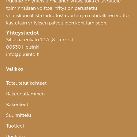
Puuinfo on yhteiskunnallinen yritys, joka ei tavoittele
toiminnallaan voittoa. Yritys on perustettu
yhteiskunnallista tarkoitusta varten ja mahdollinen voitto
käytetään yrityksen palveluiden kehittämiseen.
Yhteystiedot
Siltasaarenkatu 12 A (8. kerros)
00530 Helsinki
info@puuinfo.fi
Valikko
Toteutetut kohteet
Rakennuttaminen
Rakenteet
Suunnittelu
Tuotteet
Puutieto