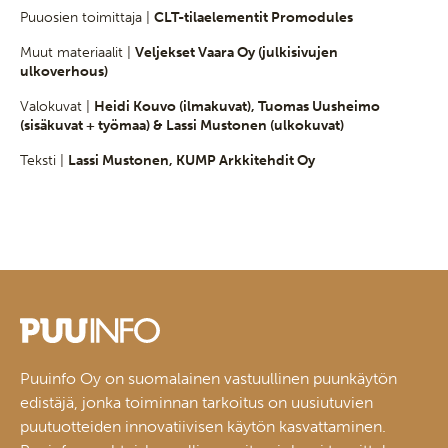
Puuosien toimittaja |
CLT-tilaelementit Promodules
Muut materiaalit |
Veljekset Vaara Oy (julkisivujen
ulkoverhous)
Valokuvat |
Heidi Kouvo (ilmakuvat), Tuomas Uusheimo
(sisäkuvat + työmaa) & Lassi Mustonen (ulkokuvat)
Teksti |
Lassi Mustonen, KUMP Arkkitehdit Oy
Puuinfo Oy on suomalainen vastuullinen puunkäytön
edistäjä, jonka toiminnan tarkoitus on uusiutuvien
puutuotteiden innovatiivisen käytön kasvattaminen.