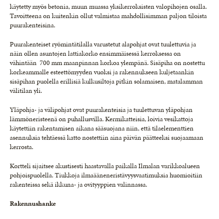
käytetty myös betonia, muun muassa yksikerroksisten valopihojen osalla.
Tavoitteena on kuitenkin ollut valmistaa mahdollisimman paljon tiloista
puurakenteisina.
Puurakenteiset ryömintätilalla varustetut alapohjat ovat tuulettuvia ja
näin ollen asuntojen lattiakorko ensimmäisessä kerroksessa on
vähintään 700 mm maanpinnan korkoa ylempänä. Sisäpiha on nostettu
korkeammalle esteettömyyden vuoksi ja rakennukseen kuljetaankin
sisäpihan puolella erillisiä kulkusiltoja pitkin solamaisen, matalamman
välitilan yli.
Yläpohja- ja välipohjat ovat puurakenteisia ja tuulettuvan yläpohjan
lämmöneristeenä on puhallusvilla. Kermikatteisia, loivia vesikattoja
käytettiin rakentamisen aikana sääsuojana niin, että tilaelementtien
asennuksia tehtäessä katto nostettiin aina päivän päätteeksi suojaamaan
kerrosta.
Kortteli sijaitsee akustisesti haastavalla paikalla Ilmalan varikkoalueen
pohjoispuolella. Tiukkoja ilmaääneneristävyysvaatimuksia huomioitiin
rakenteissa sekä ikkuna- ja ovityyppien valinnassa.
Rakennushanke