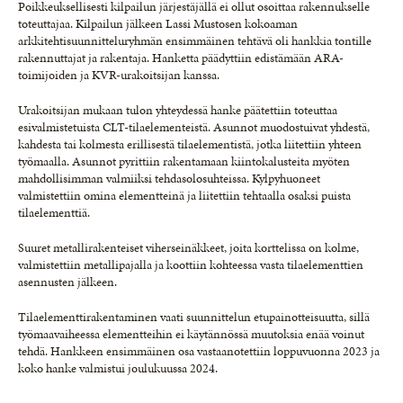
Poikkeuksellisesti kilpailun järjestäjällä ei ollut osoittaa rakennukselle
toteuttajaa. Kilpailun jälkeen Lassi Mustosen kokoaman
arkkitehtisuunnitteluryhmän ensimmäinen tehtävä oli hankkia tontille
rakennuttajat ja rakentaja. Hanketta päädyttiin edistämään ARA-
toimijoiden ja KVR-urakoitsijan kanssa.
Urakoitsijan mukaan tulon yhteydessä hanke päätettiin toteuttaa
esivalmistetuista CLT-tilaelementeistä. Asunnot muodostuivat yhdestä,
kahdesta tai kolmesta erillisestä tilaelementistä, jotka liitettiin yhteen
työmaalla. Asunnot pyrittiin rakentamaan kiintokalusteita myöten
mahdollisimman valmiiksi tehdasolosuhteissa. Kylpyhuoneet
valmistettiin omina elementteinä ja liitettiin tehtaalla osaksi puista
tilaelementtiä.
Suuret metallirakenteiset viherseinäkkeet, joita korttelissa on kolme,
valmistettiin metallipajalla ja koottiin kohteessa vasta tilaelementtien
asennusten jälkeen.
Tilaelementtirakentaminen vaati suunnittelun etupainotteisuutta, sillä
työmaavaiheessa elementteihin ei käytännössä muutoksia enää voinut
tehdä. Hankkeen ensimmäinen osa vastaanotettiin loppuvuonna 2023 ja
koko hanke valmistui joulukuussa 2024.