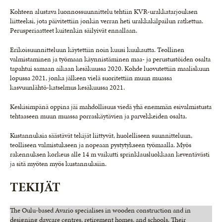
Kohteen alustava luonnossuunnittelu tehtiin KVR-urakkatarjouksen
liitteeksi, jota päivitettiin jonkin verran heti urakkakilpailun ratkettua.
Perusperiaatteet kuitenkin säilyivät ennallaan.
Erikoisuunnitteluun käytettiin noin kuusi kuukautta. Teollinen
valmistaminen ja työmaan käynnistäminen maa- ja perustustöiden osalta
tapahtui samaan aikaan kesäkuussa 2020. Kohde luovutettiin maaliskuun
lopussa 2021, jonka jälkeen vielä suoritettiin muun muassa
kasvuunlähtö-katselmus kesäkuussa 2021.
Keskisimpänä oppina jäi mahdollisuus viedä yhä enemmän esivalmistusta
tehtaaseen muun muassa porraskäytävien ja parvekkeiden osalta.
Kustannuksia säästävät tekijät liittyvät, huolelliseen suunnitteluun,
teolliseen valmistukseen ja nopeaan pystytykseen työmaalla. Myös
rakennuksen korkeus alle 14 m vaikutti sprinklausluokkaan keventävästi
ja sitä myöten myös kustannuksiin.
TEKIJÄT
The Oulu-based Avario specialises in wooden construction and in
designing daycare centres, retirement homes, and schools. Their