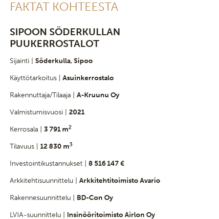
FAKTAT KOHTEESTA
SIPOON SÖDERKULLAN
PUUKERROSTALOT
Sijainti |
Söderkulla, Sipoo
Käyttötarkoitus |
Asuinkerrostalo
Rakennuttaja/Tilaaja |
A-Kruunu Oy
Valmistumisvuosi |
2021
2
Kerrosala |
3 791 m
3
Tilavuus |
12 830 m
Investointikustannukset |
8 516 147 €
Arkkitehtisuunnittelu |
Arkkitehtitoimisto Avario
Rakennesuunnittelu |
BD-Con Oy
LVIA-suunnittelu |
Insinööritoimisto Airlon Oy