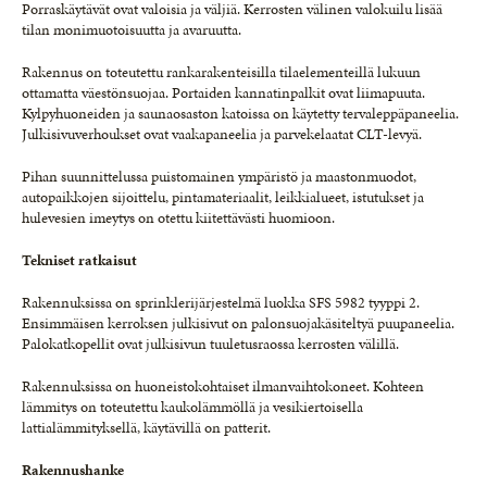
Porraskäytävät ovat valoisia ja väljiä. Kerrosten välinen valokuilu lisää
tilan monimuotoisuutta ja avaruutta.
Rakennus on toteutettu rankarakenteisilla tilaelementeillä lukuun
ottamatta väestönsuojaa. Portaiden kannatinpalkit ovat liimapuuta.
Kylpyhuoneiden ja saunaosaston katoissa on käytetty tervaleppäpaneelia.
Julkisivuverhoukset ovat vaakapaneelia ja parvekelaatat CLT-levyä.
Pihan suunnittelussa puistomainen ympäristö ja maastonmuodot,
autopaikkojen sijoittelu, pintamateriaalit, leikkialueet, istutukset ja
hulevesien imeytys on otettu kiitettävästi huomioon.
Tekniset ratkaisut
Rakennuksissa on sprinklerijärjestelmä luokka SFS 5982 tyyppi 2.
Ensimmäisen kerroksen julkisivut on palonsuojakäsiteltyä puupaneelia.
Palokatkopellit ovat julkisivun tuuletusraossa kerrosten välillä.
Rakennuksissa on huoneistokohtaiset ilmanvaihtokoneet. Kohteen
lämmitys on toteutettu kaukolämmöllä ja vesikiertoisella
lattialämmityksellä, käytävillä on patterit.
Rakennushanke