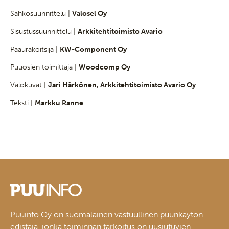
Sähkösuunnittelu |
Valosel Oy
Sisustussuunnittelu |
Arkkitehtitoimisto Avario
Pääurakoitsija |
KW-Component Oy
Puuosien toimittaja |
Woodcomp Oy
Valokuvat |
Jari Härkönen, Arkkitehtitoimisto Avario Oy
Teksti |
Markku Ranne
Puuinfo Oy on suomalainen vastuullinen puunkäytön
edistäjä, jonka toiminnan tarkoitus on uusiutuvien