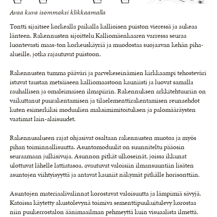
Avaa kuva isommaksi klikkaamalla
Tontti sijaitsee korkealla paikalla kallioisen puiston vieressä ja aukeaa
länteen. Rakennusten sijoittelu Kalliomäenkaaren varressa seuraa
luontevasti maas-ton korkeuskäyriä ja muodostaa suojaavan kehän piha-
alueille, jotka rajautuvat puistoon.
Rakennusten tumma pääväri ja parvekeseinämien kirkkaampi tehosteväri
istuvat taustan metsäiseen kalliomaastoon kauniisti ja luovat samalla
rauhallisen ja omaleimaisen ilmapiirin. Rakennuksen arkkitehtuuriin on
vaikuttanut puurakentamisen ja tilaelementtirakentamisen reunaehdot
kuten esimerkiksi moduulien maksimimitoituksen ja palomääräysten
vaatimat lain-alaisuudet.
Rakennusalueen rajat ohjasivat osaltaan rakennusten muotoa ja myös
pihan toiminnallisuutta. Asuntomoduulit on suunniteltu pääosin
seuraamaan julkisivuja. Asunnon pitkät ulkoseinät, joissa ikkunat
ulottuvat lähelle lattiatasoa, avautuvat valoisiin ilmansuuntiin lisäten
asuntojen viihtyisyyttä ja antavat kauniit näkymät pitkälle horisonttiin.
Asuntojen materiaalivalinnat korostavat valoisuutta ja lämpimiä sävyjä.
Katoissa käytetty akustolevynä toimiva sementtipuukuitulevy korostaa
niin puukerrostalon äänimaailman pehmeyttä kuin visuaalista ilmettä.