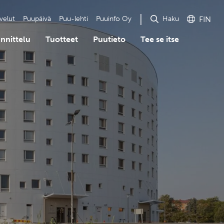
Haku
velut
Puupäivä
Puu-lehti
Puuinfo Oy
FIN
nnittelu
Tuotteet
Puutieto
Tee se itse