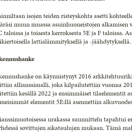
ainniltaan isojen teiden risteyskohta asetti kohteel
äräsi muun muassa asuinhuoneistojen alkamisen v
C taloissa ja toisesta kerroksesta 5E ja F taloissa. 
ikiertoisella lattialämmityksellä ja -jäähdytyksellä.
kennushanke
kennushanke on käynnistynyt 2016 arkkitehtuurik
ittiin allianssimalli, joka kilpailutettiin vuonna 2
itettiin kesällä 2022 ja ensimmäiset tilaelementit 
meisimmät elementit 5E:llä asennettiin alkuvuode
ianssimuotoisessa urakassa suunnittelu tapahtui eri
 yhdessä sovittujen aikataulujen mukaan. Tämä mah