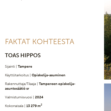
FAKTAT KOHTEESTA
TOAS HIPPOS
Sijainti |
Tampere
Käyttötarkoitus |
Opiskelija-asuminen
Rakennuttaja/Tilaaja |
Tampereen opiskelija-
asuntosäätiö sr
Valmistumisvuosi |
2024
2
Kokonaisala |
13 279 m