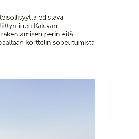
eisöllisyyttä edistävä
liittyminen Kalevan
rakentamisen perinteitä
t osaltaan korttelin sopeutumista