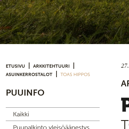
27
|
|
ETUSIVU
ARKKITEHTUURI
|
ASUINKERROSTALOT
TOAS HIPPOS
A
PUUINFO
Kaikki
T
Puupalkinto yleisöäänestys