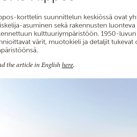
ppos-korttelin suunnittelun keskiössä ovat yht
iskelija-asuminen sekä rakennusten luonteva 
kennettuun kulttuuriympäristöön. 1950-luvun 
nnioittavat värit, muotokieli ja detaljit tukeva
päristöönsä.
d the article in English
here
.