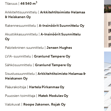
3
Tilavuus |
46 540 m
Arkkitehtisuunnittelu |
Arkkitehtitoimisto Helamaa
& Heiskanen Oy
Rakennesuunnittelu |
A-Insinöörit Suunnittelu Oy
Akustiikkasuunnittelu |
A-Insinöörit Suunnittelu
Oy
Palotekninen suunnittelu |
Jensen Hughes
LVIA-suunnittelu |
Granlund Tampere Oy
Sähkösuunnittelu |
Granlund Tampere Oy
Sisustussuunnittelu |
Arkkitehtitoimisto Helamaa &
Heiskanen Oy
Pääurakoitsija |
Hartela Pirkanmaa Oy
Puuosien toimittaja |
Matek Modules Oy
Valokuvat |
Roope Jakonen, Rojak Oy