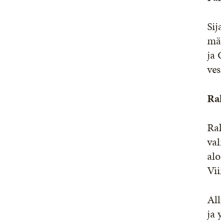
Sij
mä
ja 
ves
Ra
Ra
val
alo
Vii
All
ja