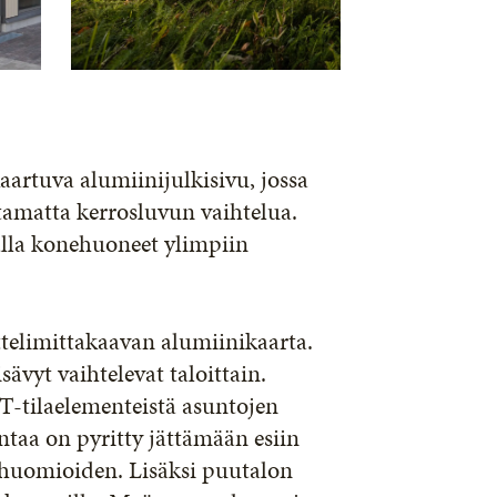
artuva alumiinijulkisivu, jossa
tamatta kerrosluvun vaihtelua.
alla konehuoneet ylimpiin
ttelimittakaavan alumiinikaarta.
sävyt vaihtelevat taloittain.
T-tilaelementeistä asuntojen
taa on pyritty jättämään esiin
huomioiden. Lisäksi puutalon