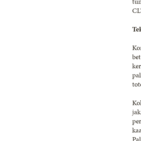
tu
CLT
Tek
Kor
bet
ker
pal
tot
Ko
ja
per
kaa
Pa