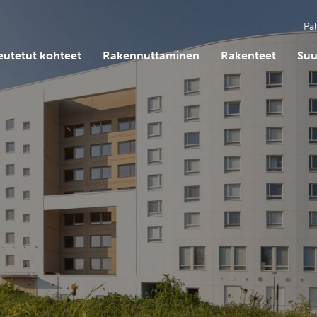
Pal
eutetut kohteet
Rakennuttaminen
Rakenteet
Suu