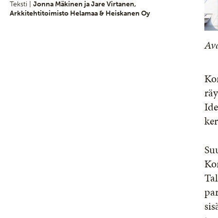
Teksti |
Jonna Mäkinen ja Jare Virtanen,
Arkkitehtitoimisto Helamaa & Heiskanen Oy
Av
Kor
räy
Ide
ker
Suu
Kor
Tal
par
si