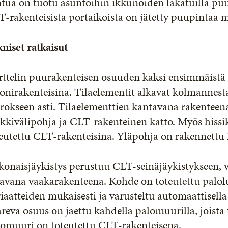
ntua on tuotu asuntoihin ikkunoiden lakatuilla pu
-rakenteisista portaikoista on jätetty puupintaa 
niset ratkaisut
ttelin puurakenteisen osuuden kaksi ensimmäistä 
onirakenteisina. Tilaelementit alkavat kolmannest
rokseen asti. Tilaelementtien kantavana rakenteen
kkivälipohja ja CLT-rakenteinen katto. Myös hissik
eutettu CLT-rakenteisina. Yläpohja on rakennettu 
konaisjäykistys perustuu CLT-seinäjäykistykseen, 
kavana vaakarakenteena. Kohde on toteutettu palo
iaatteiden mukaisesti ja varusteltu automaattisell
reva osuus on jaettu kahdella palomuurilla, joista 
lomuuri on toteutettu CLT-rakenteisena.