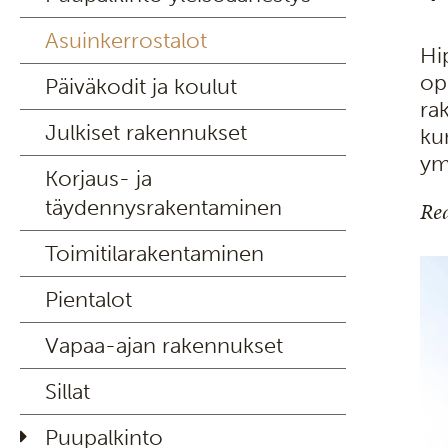
Asuinkerrostalot
Hi
op
Päiväkodit ja koulut
ra
Julkiset rakennukset
ku
ym
Korjaus- ja
täydennysrakentaminen
Rea
Toimitilarakentaminen
Pientalot
Vapaa-ajan rakennukset
Sillat
Puupalkinto