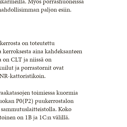
ukarmeilla. Myös porrashuoneissa
mahdollisimman paljon esiin.
kerrosta on toteutettu
a kerroksesta aina kahdeksanteen
a on CLT ja niissä on
uilut ja porrastornit ovat
NR-kattoristikoin.
vaakatasojen toimiessa kuormia
luokan P0(P2) puukerrostalon
a sammutuslaitteistolla. Koko
toinen on 1B ja 1C:n välillä.