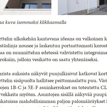
aa kuva isommaksi klikkaamalla
ttelin ulkokehän kantavana ideana on valkoinen ka
stäslinja nousee ja laskeutuu portaattomasti koros
aa on suunnittelun edetessä vahvistettu integroim
roksiin, jolloin vesikatto on saatu yhtenäiseksi.
rista aukoista näkyvät puujulkisivut katkovat kor
ttelin sisäpuolta hallitsee peittomaalattu puu. Väri
ojen 1B-C ja 5E-F asuinkerrokset on toteutettu CL
vekkeita myöten. Asuntojen sisällä näkyvää puupin
säkatoissa mahdollisimman paljon palomääräykset 