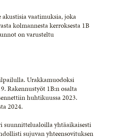
le akustisia vaatimuksia, joka
asta kolmannesta kerroksesta 1B
Asunnot on varusteltu
ilpailulla. Urakkamuodoksi
019. Rakennustyöt 1B:n osalta
asennettiin huhtikuussa 2023.
sta 2024.
 suunnittelualoilla yhtäaikaisesti
dollisti sujuvan yhteensovituksen