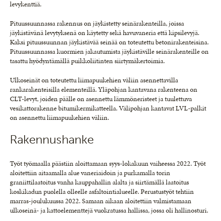
levykenttiä.
Pituussuunnassa rakennus on jäykistetty seinärakenteilla, joissa
jäykistävänä levytyksenä on käytetty sekä havuvaneria että kipsilevyjä.
Kaksi pituussuunnan jäykistävää seinää on toteutettu betonirakenteisina.
Pituussuunnassa kuormien jakautumista jäykistäville seinärakenteille on
tasattu hyödyntämällä puikkoliitinten siirtymäkertoimia.
Ulkoseinät on toteutettu liimapuukehien väliin asennettavilla
rankarakenteisilla elementeillä. Yläpohjan kantavana rakenteena on
CLT-levyt, joiden päälle on asennettu lämmöneristeet ja tuulettuva
vesikattorakenne bitumikermikatteella. Välipohjan kantavat LVL-palkit
on asennettu liimapuukehien väliin.
Rakennushanke
Työt työmaalla päästiin aloittamaan syys-lokakuun vaiheessa 2022. Työt
aloitettiin aitaamalla alue vaneriaidoin ja purkamalla torin
graniittilaatoitus vanha kauppahallin alalta ja siirtämällä laatoitus
koskikadun puolella olleelle asfaltointialueelle. Perustustyöt tehtiin
marras-joulukuussa 2022. Samaan aikaan aloitettiin valmistamaan
ulkoseinä- ja kattoelementtejä vuokratussa hallissa, jossa oli hallinosturi.