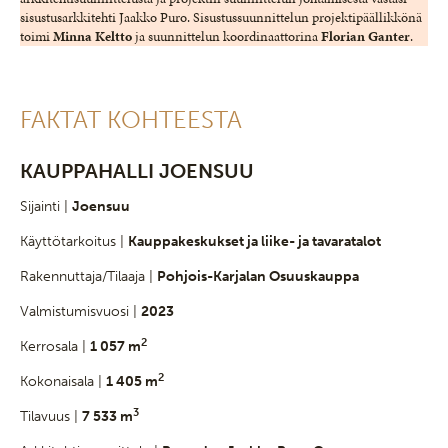
sisustusarkkitehti Jaakko Puro. Sisustussuunnittelun projektipäällikkönä
toimi
Minna
Keltto
ja suunnittelun koordinaattorina
Florian
Ganter
.
FAKTAT KOHTEESTA
KAUPPAHALLI JOENSUU
Sijainti |
Joensuu
Käyttötarkoitus |
Kauppakeskukset ja liike- ja tavaratalot
Rakennuttaja/Tilaaja |
Pohjois-Karjalan Osuuskauppa
Valmistumisvuosi |
2023
2
Kerrosala |
1 057 m
2
Kokonaisala |
1 405 m
3
Tilavuus |
7 533 m