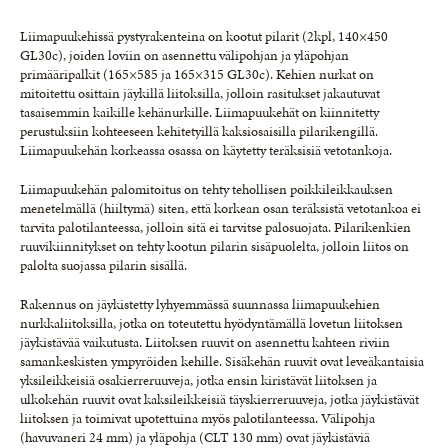
Liimapuukehissä pystyrakenteina on kootut pilarit (2kpl, 140×450
GL30c), joiden loviin on asennettu välipohjan ja yläpohjan
primääripalkit (165×585 ja 165×315 GL30c). Kehien nurkat on
mitoitettu osittain jäykillä liitoksilla, jolloin rasitukset jakautuvat
tasaisemmin kaikille kehänurkille. Liimapuukehät on kiinnitetty
perustuksiin kohteeseen kehitetyillä kaksiosaisilla pilarikengillä.
Liimapuukehän korkeassa osassa on käytetty teräksisiä vetotankoja.
Liimapuukehän palomitoitus on tehty tehollisen poikkileikkauksen
menetelmällä (hiiltymä) siten, että korkean osan teräksistä vetotankoa ei
tarvita palotilanteessa, jolloin sitä ei tarvitse palosuojata. Pilarikenkien
ruuvikiinnitykset on tehty kootun pilarin sisäpuolelta, jolloin liitos on
palolta suojassa pilarin sisällä.
Rakennus on jäykistetty lyhyemmässä suunnassa liimapuukehien
nurkkaliitoksilla, jotka on toteutettu hyödyntämällä lovetun liitoksen
jäykistävää vaikutusta. Liitoksen ruuvit on asennettu kahteen riviin
samankeskisten ympyröiden kehille. Sisäkehän ruuvit ovat leveäkantaisia
yksileikkeisiä osakierreruuveja, jotka ensin kiristävät liitoksen ja
ulkokehän ruuvit ovat kaksileikkeisiä täyskierreruuveja, jotka jäykistävät
liitoksen ja toimivat upotettuina myös palotilanteessa. Välipohja
(havuvaneri 24 mm) ja yläpohja (CLT 130 mm) ovat jäykistäviä