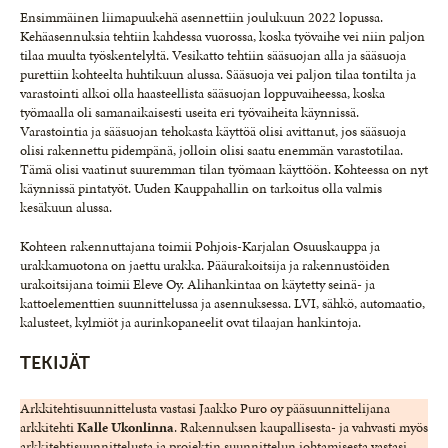
Ensimmäinen liimapuukehä asennettiin joulukuun 2022 lopussa.
Kehäasennuksia tehtiin kahdessa vuorossa, koska työvaihe vei niin paljon
tilaa muulta työskentelyltä. Vesikatto tehtiin sääsuojan alla ja sääsuoja
purettiin kohteelta huhtikuun alussa. Sääsuoja vei paljon tilaa tontilta ja
varastointi alkoi olla haasteellista sääsuojan loppuvaiheessa, koska
työmaalla oli samanaikaisesti useita eri työvaiheita käynnissä.
Varastointia ja sääsuojan tehokasta käyttöä olisi avittanut, jos sääsuoja
olisi rakennettu pidempänä, jolloin olisi saatu enemmän varastotilaa.
Tämä olisi vaatinut suuremman tilan työmaan käyttöön. Kohteessa on nyt
käynnissä pintatyöt. Uuden Kauppahallin on tarkoitus olla valmis
kesäkuun alussa.
Kohteen rakennuttajana toimii Pohjois-Karjalan Osuuskauppa ja
urakkamuotona on jaettu urakka. Pääurakoitsija ja rakennustöiden
urakoitsijana toimii Eleve Oy. Alihankintaa on käytetty seinä- ja
kattoelementtien suunnittelussa ja asennuksessa. LVI, sähkö, automaatio,
kalusteet, kylmiöt ja aurinkopaneelit ovat tilaajan hankintoja.
TEKIJÄT
Arkkitehtisuunnittelusta vastasi Jaakko Puro oy pääsuunnittelijana
arkkitehti
Kalle
Ukonlinna
. Rakennuksen kaupallisesta- ja vahvasti myös
arkkitehtisuunnittelusta ja projektin suunnittelun johtamisesta vastasi