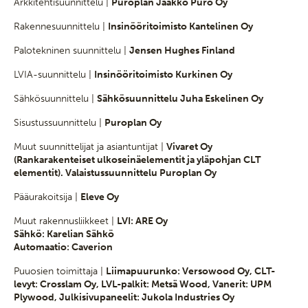
Arkkitehtisuunnittelu |
Puroplan Jaakko Puro Oy
Rakennesuunnittelu |
Insinööritoimisto Kantelinen Oy
Palotekninen suunnittelu |
Jensen Hughes Finland
LVIA-suunnittelu |
Insinööritoimisto Kurkinen Oy
Sähkösuunnittelu |
Sähkösuunnittelu Juha Eskelinen Oy
Sisustussuunnittelu |
Puroplan Oy
Muut suunnittelijat ja asiantuntijat |
Vivaret Oy
(Rankarakenteiset ulkoseinäelementit ja yläpohjan CLT
elementit). Valaistussuunnittelu Puroplan Oy
Pääurakoitsija |
Eleve Oy
Muut rakennusliikkeet |
LVI: ARE Oy
Sähkö: Karelian Sähkö
Automaatio: Caverion
Puuosien toimittaja |
Liimapuurunko: Versowood Oy, CLT-
levyt: Crosslam Oy, LVL-palkit: Metsä Wood, Vanerit: UPM
Plywood, Julkisivupaneelit: Jukola Industries Oy