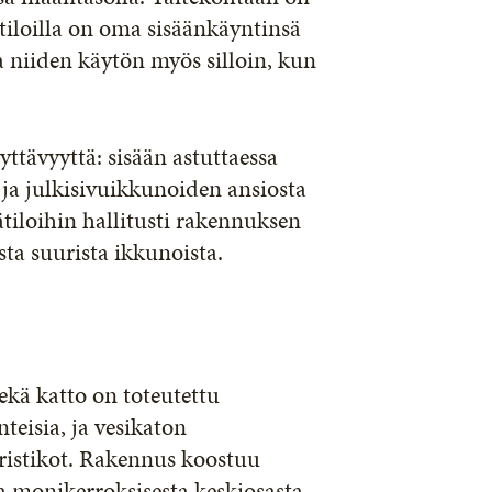
itiloilla on oma sisäänkäyntinsä
 niiden käytön myös silloin, kun
yttävyyttä: sisään astuttaessa
ja julkisivuikkunoiden ansiosta
sätiloihin hallitusti rakennuksen
sta suurista ikkunoista.
ekä katto on toteutettu
teisia, ja vesikaton
ristikot. Rakennus koostuu
ta monikerroksisesta keskiosasta.