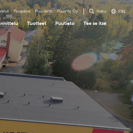
Haku
velut
Puupäivä
Puu-lehti
Puuinfo Oy
FIN
nnittelu
Tuotteet
Puutieto
Tee se itse