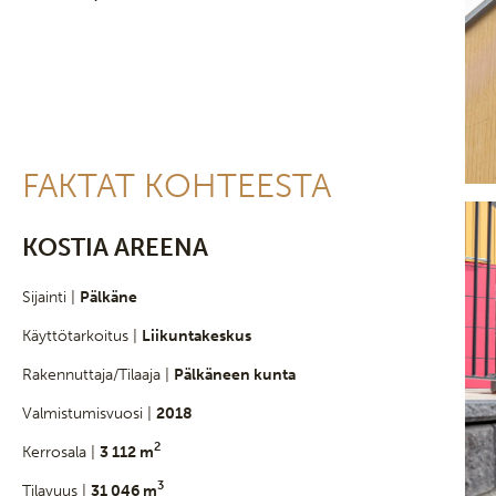
FAKTAT KOHTEESTA
KOSTIA AREENA
Sijainti |
Pälkäne
Käyttötarkoitus |
Liikuntakeskus
Rakennuttaja/Tilaaja |
Pälkäneen kunta
Valmistumisvuosi |
2018
2
Kerrosala |
3 112 m
3
Tilavuus |
31 046 m