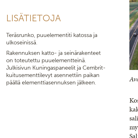
LISÄTIETOJA
Teräsrunko, puuelementiti katossa ja
ulkoseinissä.
Rakennuksen katto- ja seinärakenteet
on toteutettu puuelementteinä.
Julkisivun Kuningaspaneelit ja Cembrit-
kuitusementtilevyt asennettiin paikan
Av
päällä elementtiasennuksen jälkeen.
Kos
kak
sal
myö
Sal