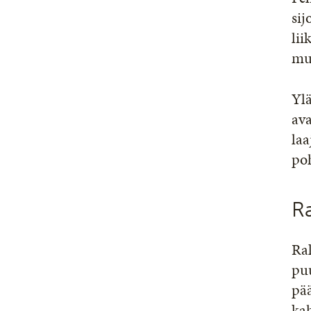
sij
lii
muu
Ylä
ava
laa
poh
Ra
Rak
puu
pää
kah