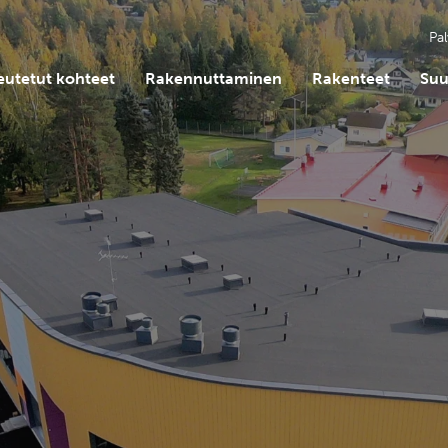
Pal
eutetut kohteet
Rakennuttaminen
Rakenteet
Suu