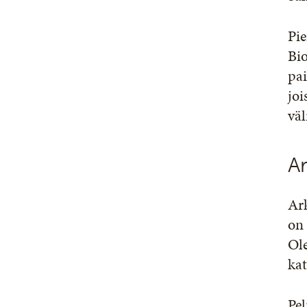
Pie
Bio
pai
joi
väl
Ar
Ark
on 
Ole
kat
Pel