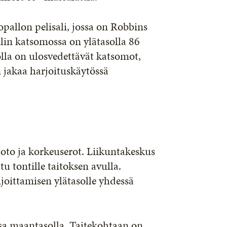
opallon pelisali, jossa on Robbins
lin katsomossa on ylätasolla 86
olla on ulosvedettävät katsomot,
 jakaa harjoituskäytössä
oto ja korkeuserot. Liikuntakeskus
u tontille taitoksen avulla.
joittamisen ylätasolle yhdessä
ssa maantasolla. Taitekohtaan on