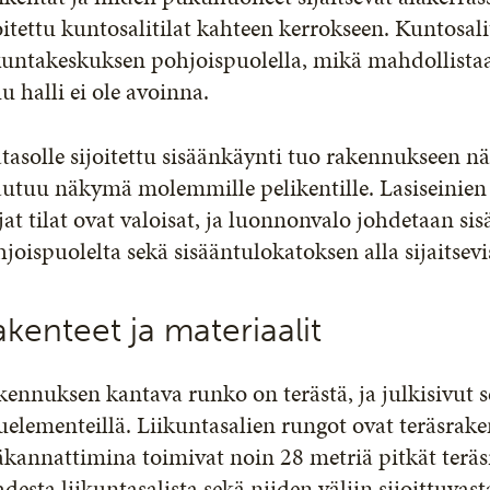
oitettu kuntosalitilat kahteen kerrokseen. Kuntosal
kuntakeskuksen pohjoispuolella, mikä mahdollistaa
 halli ei ole avoinna.
tasolle sijoitettu sisäänkäynti tuo rakennukseen nä
utuu näkymä molemmille pelikentille. Lasiseinien 
jat tilat ovat valoisat, ja luonnonvalo johdetaan si
joispuolelta sekä sisääntulokatoksen alla sijaitsevi
kenteet ja materiaalit
ennuksen kantava runko on terästä, ja julkisivut s
elementeillä. Liikuntasalien rungot ovat teräsraken
kannattimina toimivat noin 28 metriä pitkät teräs
desta liikuntasalista sekä niiden väliin sijoittuvas