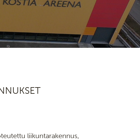
ENNUKSET
eutettu liikuntarakennus,