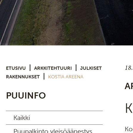
18
|
|
ETUSIVU
ARKKITEHTUURI
JULKISET
|
RAKENNUKSET
KOSTIA AREENA
A
PUUINFO
K
Kaikki
Ko
Puupalkinto yleisöäänestys