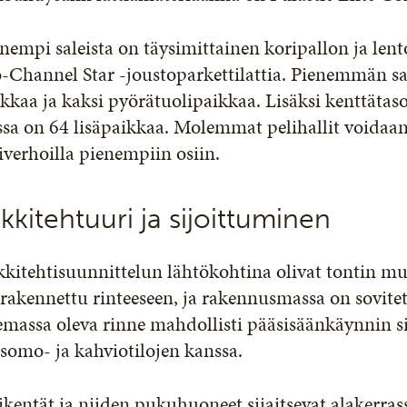
nempi saleista on täysimittainen koripallon ja lent
-Channel Star -joustoparkettilattia. Pienemmän sa
kkaa ja kaksi pyörätuolipaikkaa. Lisäksi kenttätas
ssa on 64 lisäpaikkaa. Molemmat pelihallit voidaan
iverhoilla pienempiin osiin.
kkitehtuuri ja sijoittuminen
kitehtisuunnittelun lähtökohtina olivat tontin mu
rakennettu rinteeseen, ja rakennusmassa on sovitett
massa oleva rinne mahdollisti pääsisäänkäynnin si
somo- ja kahviotilojen kanssa.
ikentät ja niiden pukuhuoneet sijaitsevat alakerra