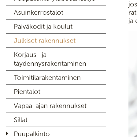
jo
Asuinkerrostalot
ra
ja
Päiväkodit ja koulut
Julkiset rakennukset
Korjaus- ja
täydennysrakentaminen
Toimitilarakentaminen
Pientalot
Vapaa-ajan rakennukset
Sillat
Puupalkinto