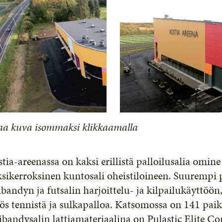
aa kuva isommaksi klikkaamalla
tia-areenassa on kaksi erillistä palloilusalia omi
sikerroksinen kuntosali oheistiloineen. Suurempi p
ibandyn ja futsalin harjoittelu- ja kilpailukäyttöön
s tennistä ja sulkapalloa. Katsomossa on 141 paik
ibandysalin lattiamateriaalina on Pulastic Elite Co