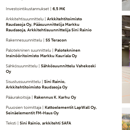
Investointikustannukset |
6,5 M€
Arkkitehtisuunnittelu |
Arkkitehtitoimisto
Raudasoja Oy, Pääsuunnittelija Markku
Raudasoja, Arkkitehtisuunnittelija Sini Rainio
Rakennesuunnittelu |
SS Teracon
Palotekninen suunnittelu |
Palotekninen
Insinööritoimisto Markku Kauriala Oy
Sähkösuunnittelu |
Sähkösuunnittelu Vahekoski
Oy
Sisustussuunnittelu |
Sini Rainio,
Arkkitehtitoimisto Raudasoja Oy
Pääurakoitsija |
Rakennus K. Karhu Oy
Puuosien toimittaja |
Kattoelementit LapWall Oy,
Seinäelementit FM-Haus Oy
Teksti |
Sini Rainio, arkkitehti SAFA