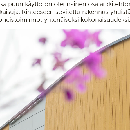
ssa puun käyttö on olennainen osa arkkitehtonis
tkaisuja. Rinteeseen sovitettu rakennus yhdistää
 oheistoiminnot yhtenäiseksi kokonaisuudeksi