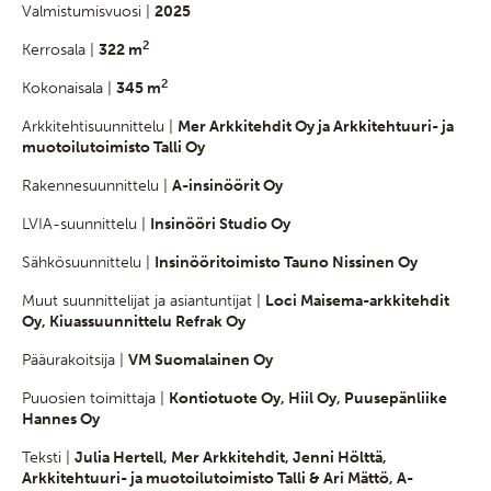
Valmistumisvuosi |
2025
2
Kerrosala |
322 m
2
Kokonaisala |
345 m
Arkkitehtisuunnittelu |
Mer Arkkitehdit Oy ja Arkkitehtuuri- ja
muotoilutoimisto Talli Oy
Rakennesuunnittelu |
A-insinöörit Oy
LVIA-suunnittelu |
Insinööri Studio Oy
Sähkösuunnittelu |
Insinööritoimisto Tauno Nissinen Oy
Muut suunnittelijat ja asiantuntijat |
Loci Maisema-arkkitehdit
Oy, Kiuassuunnittelu Refrak Oy
Pääurakoitsija |
VM Suomalainen Oy
Puuosien toimittaja |
Kontiotuote Oy, Hiil Oy, Puusepänliike
Hannes Oy
Teksti |
Julia Hertell, Mer Arkkitehdit, Jenni Hölttä,
Arkkitehtuuri- ja muotoilutoimisto Talli & Ari Mättö, A-