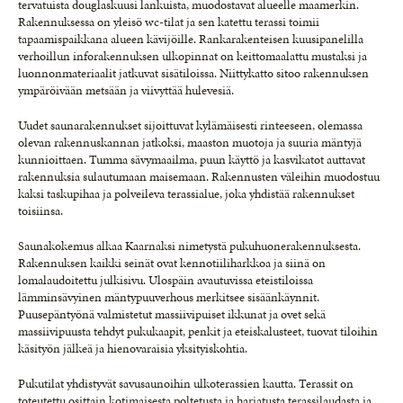
tervatuista douglaskuusi lankuista, muodostavat alueelle maamerkin.
Rakennuksessa on yleisö wc-tilat ja sen katettu terassi toimii
tapaamispaikkana alueen kävijöille. Rankarakenteisen kuusipanelilla
verhoillun inforakennuksen ulkopinnat on keittomaalattu mustaksi ja
luonnonmateriaalit jatkuvat sisätiloissa. Niittykatto sitoo rakennuksen
ympäröivään metsään ja viivyttää hulevesiä.
Uudet saunarakennukset sijoittuvat kylämäisesti rinteeseen, olemassa
olevan rakennuskannan jatkoksi, maaston muotoja ja suuria mäntyjä
kunnioittaen. Tumma sävymaailma, puun käyttö ja kasvikatot auttavat
rakennuksia sulautumaan maisemaan. Rakennusten väleihin muodostuu
kaksi taskupihaa ja polveileva terassialue, joka yhdistää rakennukset
toisiinsa.
Saunakokemus alkaa Kaarnaksi nimetystä pukuhuonerakennuksesta.
Rakennuksen kaikki seinät ovat kennotiiliharkkoa ja siinä on
lomalaudoitettu julkisivu. Ulospäin avautuvissa eteistiloissa
lämminsävyinen mäntypuuverhous merkitsee sisäänkäynnit.
Puusepäntyönä valmistetut massiivipuiset ikkunat ja ovet sekä
massiivipuusta tehdyt pukukaapit, penkit ja eteiskalusteet, tuovat tiloihin
käsityön jälkeä ja hienovaraisia yksityiskohtia.
Pukutilat yhdistyvät savusaunoihin ulkoterassien kautta. Terassit on
toteutettu osittain kotimaisesta poltetusta ja harjatusta terassilaudasta ja