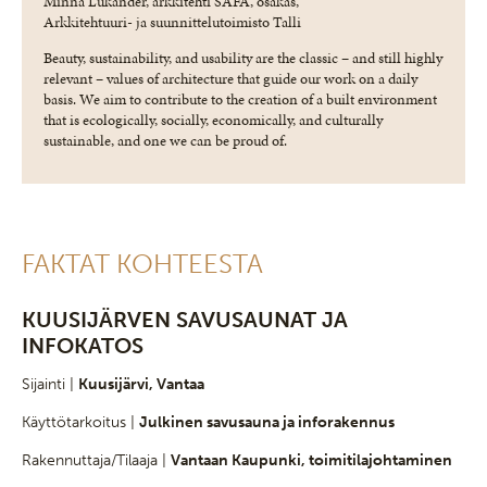
Minna Lukander, arkkitehti SAFA, osakas,
Arkkitehtuuri- ja suunnittelutoimisto Talli
Beauty, sustainability, and usability are the classic – and still highly
relevant – values of architecture that guide our work on a daily
basis. We aim to contribute to the creation of a built environment
that is ecologically, socially, economically, and culturally
sustainable, and one we can be proud of.
FAKTAT KOHTEESTA
KUUSIJÄRVEN SAVUSAUNAT JA
INFOKATOS
Sijainti |
Kuusijärvi, Vantaa
Käyttötarkoitus |
Julkinen savusauna ja inforakennus
Rakennuttaja/Tilaaja |
Vantaan Kaupunki, toimitilajohtaminen