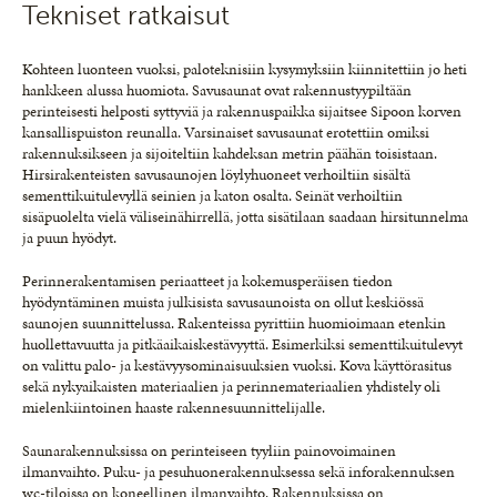
Tekniset ratkaisut
Kohteen luonteen vuoksi, paloteknisiin kysymyksiin kiinnitettiin jo heti
hankkeen alussa huomiota. Savusaunat ovat rakennustyypiltään
perinteisesti helposti syttyviä ja rakennuspaikka sijaitsee Sipoon korven
kansallispuiston reunalla. Varsinaiset savusaunat erotettiin omiksi
rakennuksikseen ja sijoiteltiin kahdeksan metrin päähän toisistaan.
Hirsirakenteisten savusaunojen löylyhuoneet verhoiltiin sisältä
sementtikuitulevyllä seinien ja katon osalta. Seinät verhoiltiin
sisäpuolelta vielä väliseinähirrellä, jotta sisätilaan saadaan hirsitunnelma
ja puun hyödyt.
Perinnerakentamisen periaatteet ja kokemusperäisen tiedon
hyödyntäminen muista julkisista savusaunoista on ollut keskiössä
saunojen suunnittelussa. Rakenteissa pyrittiin huomioimaan etenkin
huollettavuutta ja pitkäaikaiskestävyyttä. Esimerkiksi sementtikuitulevyt
on valittu palo- ja kestävyysominaisuuksien vuoksi. Kova käyttörasitus
sekä nykyaikaisten materiaalien ja perinnemateriaalien yhdistely oli
mielenkiintoinen haaste rakennesuunnittelijalle.
Saunarakennuksissa on perinteiseen tyyliin painovoimainen
ilmanvaihto. Puku- ja pesuhuonerakennuksessa sekä inforakennuksen
wc-tiloissa on koneellinen ilmanvaihto. Rakennuksissa on