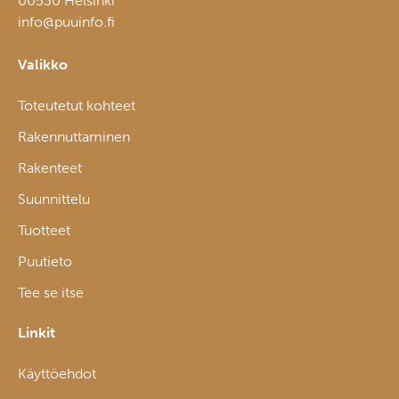
00530 Helsinki
info@puuinfo.fi
Valikko
Toteutetut kohteet
Rakennuttaminen
Rakenteet
Suunnittelu
Tuotteet
Puutieto
Tee se itse
Linkit
Käyttöehdot