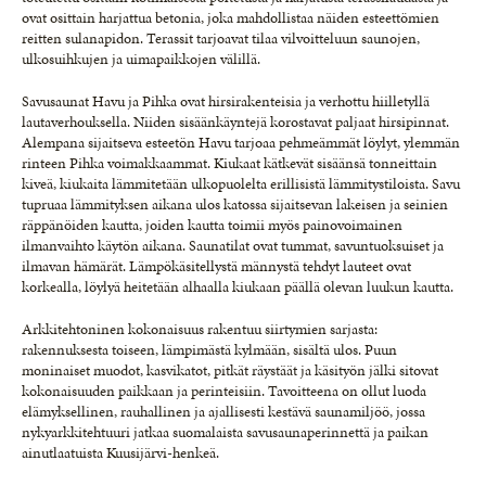
ovat osittain harjattua betonia, joka mahdollistaa näiden esteettömien
reitten sulanapidon. Terassit tarjoavat tilaa vilvoitteluun saunojen,
ulkosuihkujen ja uimapaikkojen välillä.
Savusaunat Havu ja Pihka ovat hirsirakenteisia ja verhottu hiilletyllä
lautaverhouksella. Niiden sisäänkäyntejä korostavat paljaat hirsipinnat.
Alempana sijaitseva esteetön Havu tarjoaa pehmeämmät löylyt, ylemmän
rinteen Pihka voimakkaammat. Kiukaat kätkevät sisäänsä tonneittain
kiveä, kiukaita lämmitetään ulkopuolelta erillisistä lämmitystiloista. Savu
tupruaa lämmityksen aikana ulos katossa sijaitsevan lakeisen ja seinien
räppänöiden kautta, joiden kautta toimii myös painovoimainen
ilmanvaihto käytön aikana. Saunatilat ovat tummat, savuntuoksuiset ja
ilmavan hämärät. Lämpökäsitellystä männystä tehdyt lauteet ovat
korkealla, löylyä heitetään alhaalla kiukaan päällä olevan luukun kautta.
Arkkitehtoninen kokonaisuus rakentuu siirtymien sarjasta:
rakennuksesta toiseen, lämpimästä kylmään, sisältä ulos. Puun
moninaiset muodot, kasvikatot, pitkät räystäät ja käsityön jälki sitovat
kokonaisuuden paikkaan ja perinteisiin. Tavoitteena on ollut luoda
elämyksellinen, rauhallinen ja ajallisesti kestävä saunamiljöö, jossa
nykyarkkitehtuuri jatkaa suomalaista savusaunaperinnettä ja paikan
ainutlaatuista Kuusijärvi-henkeä.