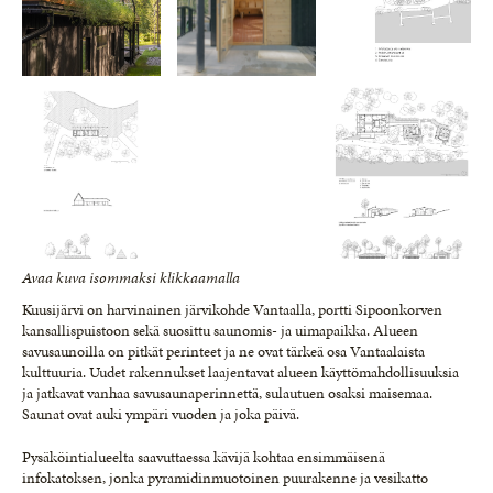
Avaa kuva isommaksi klikkaamalla
Kuusijärvi on harvinainen järvikohde Vantaalla, portti Sipoonkorven
kansallispuistoon sekä suosittu saunomis- ja uimapaikka. Alueen
savusaunoilla on pitkät perinteet ja ne ovat tärkeä osa Vantaalaista
kulttuuria. Uudet rakennukset laajentavat alueen käyttömahdollisuuksia
ja jatkavat vanhaa savusaunaperinnettä, sulautuen osaksi maisemaa.
Saunat ovat auki ympäri vuoden ja joka päivä.
Pysäköintialueelta saavuttaessa kävijä kohtaa ensimmäisenä
infokatoksen, jonka pyramidinmuotoinen puurakenne ja vesikatto