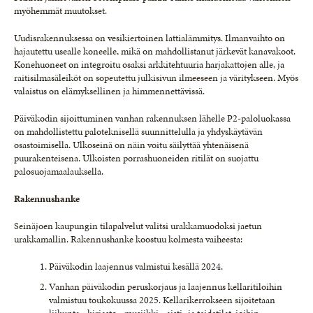
myöhemmät muutokset.
Uudisrakennuksessa on vesikiertoinen lattialämmitys. Ilmanvaihto on
hajautettu usealle koneelle, mikä on mahdollistanut järkevät kanavakoot.
Konehuoneet on integroitu osaksi arkkitehtuuria harjakattojen alle, ja
raitisilmasäleiköt on sopeutettu julkisivun ilmeeseen ja väritykseen. Myös
valaistus on elämyksellinen ja himmennettävissä.
Päiväkodin sijoittuminen vanhan rakennuksen lähelle P2-paloluokassa
on mahdollistettu paloteknisellä suunnittelulla ja yhdyskäytävän
osastoimisella. Ulkoseinä on näin voitu säilyttää yhtenäisenä
puurakenteisena. Ulkoisten porrashuoneiden ritilät on suojattu
palosuojamaalauksella.
Rakennushanke
Seinäjoen kaupungin tilapalvelut valitsi urakkamuodoksi jaetun
urakkamallin. Rakennushanke koostuu kolmesta vaiheesta:
Päiväkodin laajennus valmistui kesällä 2024.
Vanhan päiväkodin peruskorjaus ja laajennus kellaritiloihin
valmistuu toukokuussa 2025. Kellarikerrokseen sijoitetaan