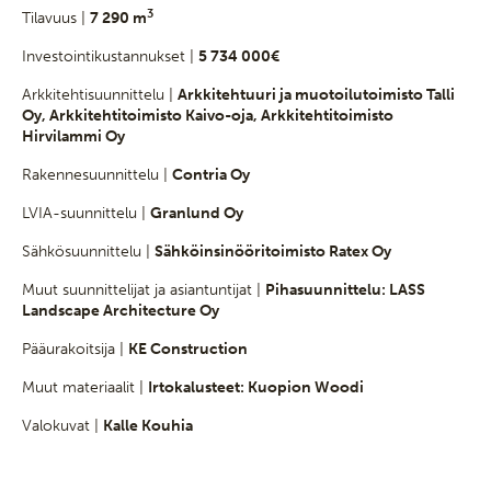
3
Tilavuus |
7 290 m
Investointikustannukset |
5 734 000€
Arkkitehtisuunnittelu |
Arkkitehtuuri ja muotoilutoimisto Talli
Oy, Arkkitehtitoimisto Kaivo-oja, Arkkitehtitoimisto
Hirvilammi Oy
Rakennesuunnittelu |
Contria Oy
LVIA-suunnittelu |
Granlund Oy
Sähkösuunnittelu |
Sähköinsinööritoimisto Ratex Oy
Muut suunnittelijat ja asiantuntijat |
Pihasuunnittelu: LASS
Landscape Architecture Oy
Pääurakoitsija |
KE Construction
Muut materiaalit |
Irtokalusteet: Kuopion Woodi
Valokuvat |
Kalle Kouhia