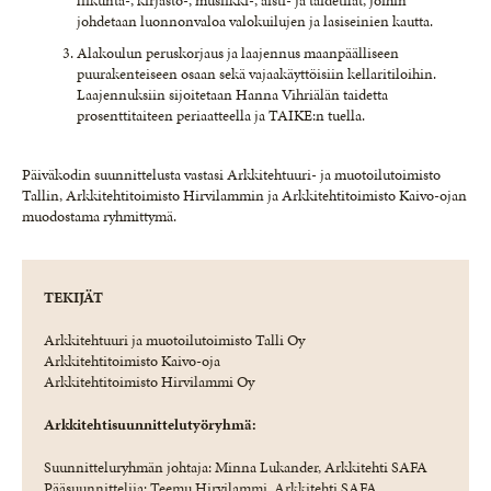
liikunta-, kirjasto-, musiikki-, aisti- ja taidetilat, joihin
johdetaan luonnonvaloa valokuilujen ja lasiseinien kautta.
Alakoulun peruskorjaus ja laajennus maanpäälliseen
puurakenteiseen osaan sekä vajaakäyttöisiin kellaritiloihin.
Laajennuksiin sijoitetaan Hanna Vihriälän taidetta
prosenttitaiteen periaatteella ja TAIKE:n tuella.
Päiväkodin suunnittelusta vastasi Arkkitehtuuri- ja muotoilutoimisto
Tallin, Arkkitehtitoimisto Hirvilammin ja Arkkitehtitoimisto Kaivo-ojan
muodostama ryhmittymä.
TEKIJÄT
Arkkitehtuuri ja muotoilutoimisto Talli Oy
Arkkitehtitoimisto Kaivo-oja
Arkkitehtitoimisto Hirvilammi Oy
Arkkitehtisuunnittelutyöryhmä:
Suunnitteluryhmän johtaja: Minna Lukander, Arkkitehti SAFA
Pääsuunnittelija: Teemu Hirvilammi, Arkkitehti SAFA