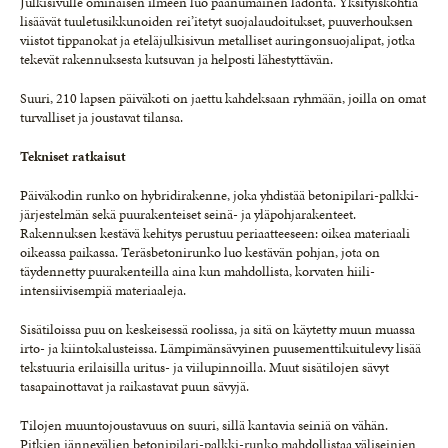
Julkisivulle ominaisen ilmeen luo paanumainen ladonta. Yksityiskohtia
lisäävät tuuletusikkunoiden rei’itetyt suojalaudoitukset, puuverhouksen
viistot tippanokat ja eteläjulkisivun metalliset auringonsuojalipat, jotka
tekevät rakennuksesta kutsuvan ja helposti lähestyttävän.
Suuri, 210 lapsen päiväkoti on jaettu kahdeksaan ryhmään, joilla on omat
turvalliset ja joustavat tilansa.
Tekniset ratkaisut
Päiväkodin runko on hybridirakenne, joka yhdistää betonipilari-palkki-
järjestelmän sekä puurakenteiset seinä- ja yläpohjarakenteet.
Rakennuksen kestävä kehitys perustuu periaatteeseen: oikea materiaali
oikeassa paikassa. Teräsbetonirunko luo kestävän pohjan, jota on
täydennetty puurakenteilla aina kun mahdollista, korvaten hiili-
intensiivisempiä materiaaleja.
Sisätiloissa puu on keskeisessä roolissa, ja sitä on käytetty muun muassa
irto- ja kiintokalusteissa. Lämpimänsävyinen puusementtikuitulevy lisää
tekstuuria erilaisilla uritus- ja viilupinnoilla. Muut sisätilojen sävyt
tasapainottavat ja raikastavat puun sävyjä.
Tilojen muuntojoustavuus on suuri, sillä kantavia seiniä on vähän.
Pitkien jännevälien betonipilari-palkki-runko mahdollistaa väliseinien