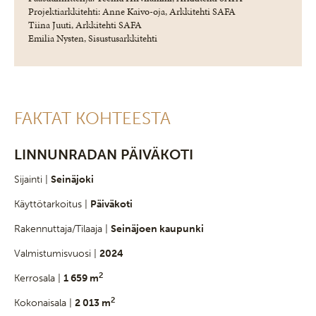
Projektiarkkitehti: Anne Kaivo-oja, Arkkitehti SAFA
Tiina Juuti, Arkkitehti SAFA
Emilia Nysten, Sisustusarkkitehti
FAKTAT KOHTEESTA
LINNUNRADAN PÄIVÄKOTI
Sijainti |
Seinäjoki
Käyttötarkoitus |
Päiväkoti
Rakennuttaja/Tilaaja |
Seinäjoen kaupunki
Valmistumisvuosi |
2024
2
Kerrosala |
1 659 m
2
Kokonaisala |
2 013 m