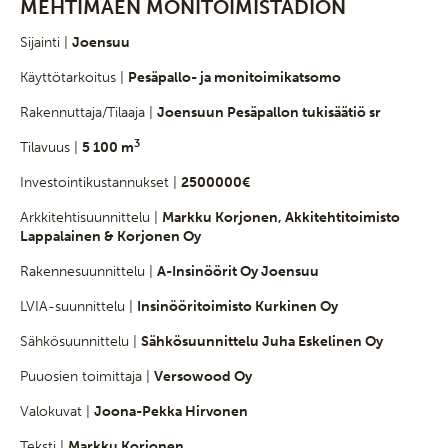
MEHTIMÄEN MONITOIMISTADION
Sijainti |
Joensuu
Käyttötarkoitus |
Pesäpallo- ja monitoimikatsomo
Rakennuttaja/Tilaaja |
Joensuun Pesäpallon tukisäätiö sr
3
Tilavuus |
5 100 m
Investointikustannukset |
2500000€
Arkkitehtisuunnittelu |
Markku Korjonen, Akkitehtitoimisto
Lappalainen & Korjonen Oy
Rakennesuunnittelu |
A-Insinöörit Oy Joensuu
LVIA-suunnittelu |
Insinööritoimisto Kurkinen Oy
Sähkösuunnittelu |
Sähkösuunnittelu Juha Eskelinen Oy
Puuosien toimittaja |
Versowood Oy
Valokuvat |
Joona-Pekka Hirvonen
Teksti |
Markku Korjonen