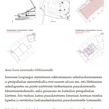
Avaa kuva isommaksi klikkaamalla
Joensuun kaupungin myönteinen suhtautuminen urheilurakentamiseen
ja pesäpalloilun menestyskulku ovat saaneet aikaan sen, että Mehtimäen
urheilupuistoa on päästy näyttävästi täydentämään puurakenteisella
Monitoimistadionilla, mikä pääasiassa on kuitenkin pesäpalloilun
käytössä. Sitä voidaan kutsua puurakenteisen Joensuun Areenan toiseksi
lapseksi ja isoveljeksi keskusurheilukentän puurakenteiselle katsomolle.