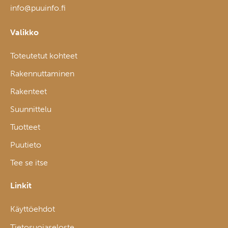
info@puuinfo.fi
Valikko
Toteutetut kohteet
Rakennuttaminen
Rakenteet
Suunnittelu
Tuotteet
Puutieto
Tee se itse
Linkit
Käyttöehdot
Tietosuojaseloste