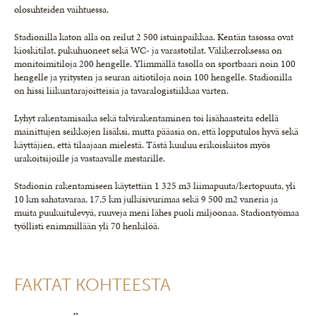
olosuhteiden vaihtuessa.
Stadionilla katon alla on reilut 2 500 istuinpaikkaa. Kentän tasossa ovat
kioskitilat, pukuhuoneet sekä WC- ja varastotilat. Välikerroksessa on
monitoimitiloja 200 hengelle. Ylimmällä tasolla on sportbaari noin 100
hengelle ja yritysten ja seuran aitiotiloja noin 100 hengelle. Stadionilla
on hissi liikuntarajoitteisia ja tavaralogistiikkaa varten.
Lyhyt rakentamisaika sekä talvirakentaminen toi lisähaasteita edellä
mainittujen seikkojen lisäksi, mutta pääasia on, että lopputulos hyvä sekä
käyttäjien, että tilaajaan mielestä. Tästä kuuluu erikoiskiitos myös
urakoitsijoille ja vastaavalle mestarille.
Stadionin rakentamiseen käytettiin 1 325 m3 liimapuuta/kertopuuta, yli
10 km sahatavaraa, 17,5 km julkisivurimaa sekä 9 500 m2 vaneria ja
muita puukuitulevyä, ruuveja meni lähes puoli miljoonaa. Stadiontyömaa
työllisti enimmillään yli 70 henkilöä.
FAKTAT KOHTEESTA