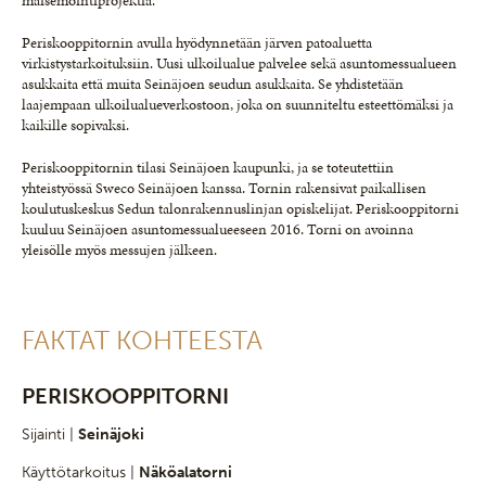
maisemointiprojektia.
Periskooppitornin avulla hyödynnetään järven patoaluetta
virkistystarkoituksiin. Uusi ulkoilualue palvelee sekä asuntomessualueen
asukkaita että muita Seinäjoen seudun asukkaita. Se yhdistetään
laajempaan ulkoilualueverkostoon, joka on suunniteltu esteettömäksi ja
kaikille sopivaksi.
Periskooppitornin tilasi Seinäjoen kaupunki, ja se toteutettiin
yhteistyössä Sweco Seinäjoen kanssa. Tornin rakensivat paikallisen
koulutuskeskus Sedun talonrakennuslinjan opiskelijat. Periskooppitorni
kuuluu Seinäjoen asuntomessualueeseen 2016. Torni on avoinna
yleisölle myös messujen jälkeen.
FAKTAT KOHTEESTA
PERISKOOPPITORNI
Sijainti |
Seinäjoki
Käyttötarkoitus |
Näköalatorni