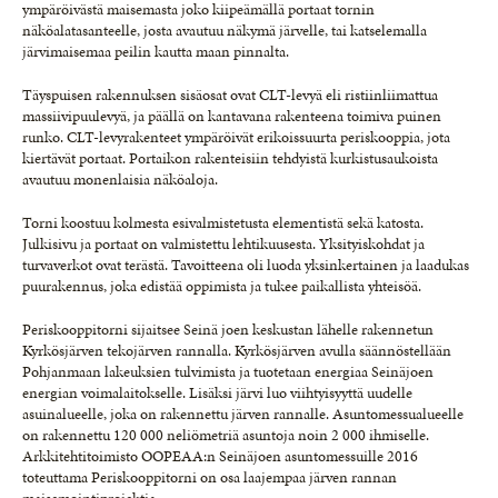
ympäröivästä maisemasta joko kiipeämällä portaat tornin
näköalatasanteelle, josta avautuu näkymä järvelle, tai katselemalla
järvimaisemaa peilin kautta maan pinnalta.
Täyspuisen rakennuksen sisäosat ovat CLT-levyä eli ristiinliimattua
massiivipuulevyä, ja päällä on kantavana rakenteena toimiva puinen
runko. CLT-levyrakenteet ympäröivät erikoissuurta periskooppia, jota
kiertävät portaat. Portaikon rakenteisiin tehdyistä kurkistusaukoista
avautuu monenlaisia näköaloja.
Torni koostuu kolmesta esivalmistetusta elementistä sekä katosta.
Julkisivu ja portaat on valmistettu lehtikuusesta. Yksityiskohdat ja
turvaverkot ovat terästä. Tavoitteena oli luoda yksinkertainen ja laadukas
puurakennus, joka edistää oppimista ja tukee paikallista yhteisöä.
Periskooppitorni sijaitsee Seinä joen keskustan lähelle rakennetun
Kyrkösjärven tekojärven rannalla. Kyrkösjärven avulla säännöstellään
Pohjanmaan lakeuksien tulvimista ja tuotetaan energiaa Seinäjoen
energian voimalaitokselle. Lisäksi järvi luo viihtyisyyttä uudelle
asuinalueelle, joka on rakennettu järven rannalle. Asuntomessualueelle
on rakennettu 120 000 neliömetriä asuntoja noin 2 000 ihmiselle.
Arkkitehtitoimisto OOPEAA:n Seinäjoen asuntomessuille 2016
toteuttama Periskooppitorni on osa laajempaa järven rannan