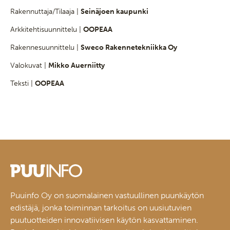
Rakennuttaja/Tilaaja |
Seinäjoen kaupunki
Arkkitehtisuunnittelu |
OOPEAA
Rakennesuunnittelu |
Sweco Rakennetekniikka Oy
Valokuvat |
Mikko Auerniitty
Teksti |
OOPEAA
Puuinfo Oy on suomalainen vastuullinen puunkäytön
edistäjä, jonka toiminnan tarkoitus on uusiutuvien
puutuotteiden innovatiivisen käytön kasvattaminen.