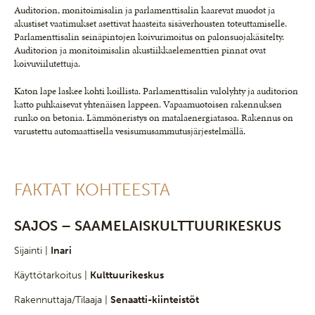
Auditorion, monitoimisalin ja parlamenttisalin kaarevat muodot ja
akustiset vaatimukset asettivat haasteita sisäverhousten toteuttamiselle.
Parlamenttisalin seinäpintojen koi­vurimoitus on palonsuojakäsitelty.
Auditorion ja monitoimisalin akustiikkaelementtien pinnat ovat
koivuviilutettuja.
Katon lape laskee kohti koillista. Parlamenttisalin valolyhty ja auditorion
katto puhkaisevat yhtenäisen lappeen. Vapaamuotoisen rakennuksen
runko on betonia. Lämmöneristys on matalaenergiatasoa. Rakennus on
varustettu automaattisella vesisumusammutusjärjestelmällä.
FAKTAT KOHTEESTA
SAJOS – SAAMELAISKULTTUURIKESKUS
Sijainti |
Inari
Käyttötarkoitus |
Kulttuurikeskus
Rakennuttaja/Tilaaja |
Senaatti-kiinteistöt