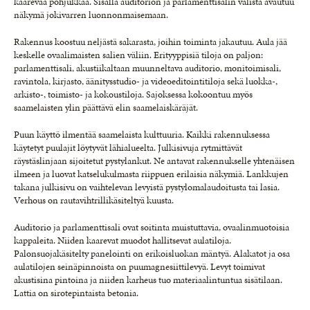
kaarevaa pohjukkaa. Sisällä audi­torion ja parlamenttisalin välistä avautuu
näkymä jokivarren luonnonmaisemaan.
Rakennus koostuu neljästä sakarasta, joihin toiminta jakautuu. Aula jää
keskelle ovaalimaisten salien väliin. Erityyppisiä tiloja on paljon:
parlamenttisali, akustiikaltaan muunneltava auditorio, monitoimisali,
ravintola, kirjasto, äänitysstudio- ja videoeditointitiloja sekä luokka-,
arkisto-, toimisto- ja kokoustiloja. Sajoksessa kokoontuu myös
saamelaisten ylin päättävä elin saamelaiskäräjät.
Puun käyttö ilmentää saamelaista kulttuuria. Kaikki rakennuksessa
käytetyt puulajit löytyvät lähialueelta. Julkisivuja rytmittävät
räystäslinjaan sijoitetut pystylankut. Ne antavat rakennukselle yhtenäisen
ilmeen ja luovat katselukulmasta riippuen erilaisia näkymiä. Lankkujen
takana julkisivu on vaihtelevan levyistä pystylomalaudoitusta tai lasia.
Verhous on rautavihtrillikäsiteltyä kuusta.
Auditorio ja parlamenttisali ovat soitinta muistuttavia, ovaalinmuotoisia
kappaleita. Niiden kaarevat muodot hallitsevat aulatiloja.
Palonsuojakäsitelty panelointi on erikoisluokan mäntyä. Alakatot ja osa
aulatilojen seinäpinnoista on puumagnesiittilevyä. Levyt toimivat
akustisina pintoina ja niiden karheus tuo materiaalintuntua sisätilaan.
Lattia on sirotepintaista betonia.