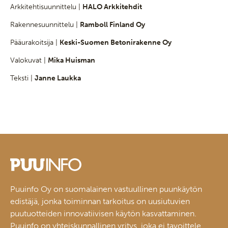
Arkkitehtisuunnittelu |
HALO Arkkitehdit
Rakennesuunnittelu |
Ramboll Finland Oy
Pääurakoitsija |
Keski-Suomen Betonirakenne Oy
Valokuvat |
Mika Huisman
Teksti |
Janne Laukka
Puuinfo Oy on suomalainen vastuullinen puunkäytön
edistäjä, jonka toiminnan tarkoitus on uusiutuvien
puutuotteiden innovatiivisen käytön kasvattaminen.
Puuinfo on yhteiskunnallinen yritys, joka ei tavoittele