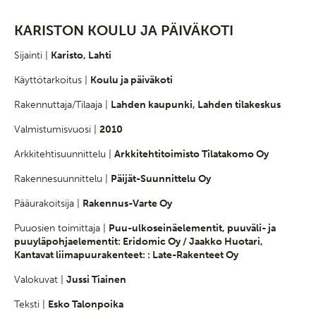
KARISTON KOULU JA PÄIVÄKOTI
Sijainti |
Karisto, Lahti
Käyttötarkoitus |
Koulu ja päiväkoti
Rakennuttaja/Tilaaja |
Lahden kaupunki, Lahden tilakeskus
Valmistumisvuosi |
2010
Arkkitehtisuunnittelu |
Arkkitehtitoimisto Tilatakomo Oy
Rakennesuunnittelu |
Päijät-Suunnittelu Oy
Pääurakoitsija |
Rakennus-Varte Oy
Puuosien toimittaja |
Puu-ulkoseinäelementit, puuväli- ja
puuyläpohjaelementit: Eridomic Oy / Jaakko Huotari,
Kantavat liimapuurakenteet: : Late-Rakenteet Oy
Valokuvat |
Jussi Tiainen
Teksti |
Esko Talonpoika