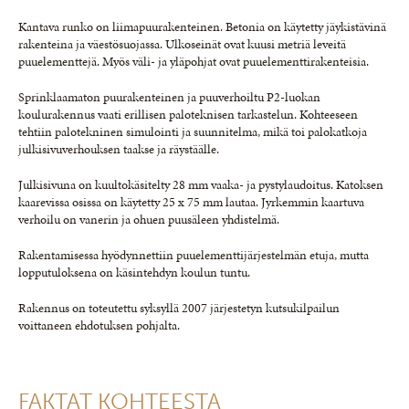
Kantava runko on liimapuurakenteinen. Betonia on käytetty jäykistävinä
rakenteina ja väestösuojassa. Ulkoseinät ovat kuusi metriä leveitä
puuelementtejä. Myös väli- ja yläpohjat ovat puuelementtirakenteisia.
Sprinklaamaton puurakenteinen ja puuverhoiltu P2-luokan
koulurakennus vaati erillisen paloteknisen tarkastelun. Kohteeseen
tehtiin palotekninen simulointi ja suunnitelma, mikä toi palokatkoja
julkisivuverhouksen taakse ja räystäälle.
Julkisivuna on kuultokäsitelty 28 mm vaaka- ja pystylaudoitus. Katoksen
kaarevissa osissa on käytetty 25 x 75 mm lautaa. Jyrkemmin kaartuva
verhoilu on vanerin ja ohuen puusäleen yhdistelmä.
Rakentamisessa hyödynnettiin puuelementtijärjestelmän etuja, mutta
lopputuloksena on käsintehdyn koulun tuntu.
Rakennus on toteutettu syksyllä 2007 järjestetyn kutsukilpailun
voittaneen ehdotuksen pohjalta.
FAKTAT KOHTEESTA