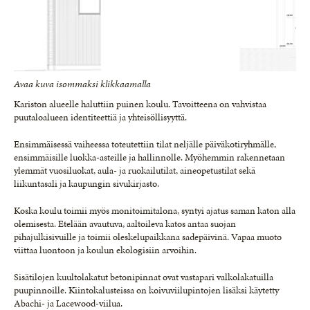
Avaa kuva isommaksi klikkaamalla
Kariston alueelle haluttiin puinen koulu. Tavoitteena on vahvistaa
puutaloalueen identiteettiä ja yhteisöllisyyttä.
Ensimmäisessä vaiheessa toteutettiin tilat neljälle päiväkotiryhmälle,
ensimmäisille luokka-asteille ja hallinnolle. Myöhemmin rakennetaan
ylemmät vuosiluokat, aula- ja ruokailutilat, aineopetustilat sekä
liikuntasali ja kaupungin sivukirjasto.
Koska koulu toimii myös monitoimitalona, syntyi ajatus saman katon alla
olemisesta. Etelään avautuva, aaltoileva katos antaa suojan
pihajulkisivuille ja toimii oleskelupaikkana sadepäivinä. Vapaa muoto
viittaa luontoon ja koulun ekologisiin arvoihin.
Sisätilojen kuultolakatut betonipinnat ovat vastapari valkolakatuilla
puupinnoille. Kiintokalusteissa on koivuviilupintojen lisäksi käytetty
Abachi- ja Lacewood-viilua.