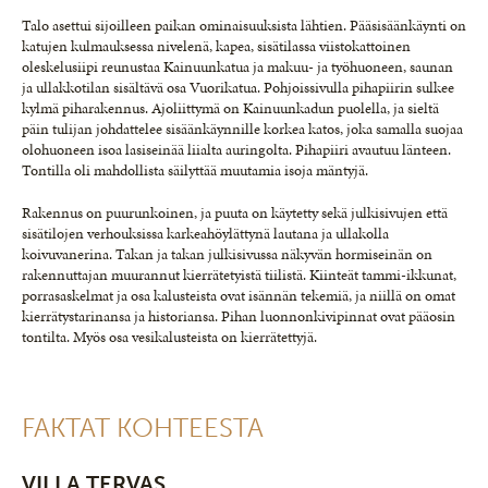
Talo asettui sijoilleen paikan ominaisuuksista lähtien. Pääsisäänkäynti on
katujen kulmauksessa nivelenä, kapea, sisätilassa viistokattoinen
oleskelusiipi reunustaa Kainuunkatua ja makuu- ja työhuoneen, saunan
ja ullakkotilan sisältävä osa Vuorikatua. Pohjoissivulla pihapiirin sulkee
kylmä piharakennus. Ajoliittymä on Kainuunkadun puolella, ja sieltä
päin tulijan johdattelee sisäänkäynnille korkea katos, joka samalla suojaa
olohuoneen isoa lasiseinää liialta auringolta. Pihapiiri avautuu länteen.
Tontilla oli mahdollista säilyttää muutamia isoja mäntyjä.
Rakennus on puurunkoinen, ja puuta on käytetty sekä julkisivujen että
sisätilojen verhouksissa karkeahöylättynä lautana ja ullakolla
koivuvanerina. Takan ja takan julkisivussa näkyvän hormiseinän on
rakennuttajan muurannut kierrätetyistä tiilistä. Kiinteät tammi-ikkunat,
porrasaskelmat ja osa kalusteista ovat isännän tekemiä, ja niillä on omat
kierrätystarinansa ja historiansa. Pihan luonnonkivipinnat ovat pääosin
tontilta. Myös osa vesikalusteista on kierrätettyjä.
FAKTAT KOHTEESTA
VILLA TERVAS