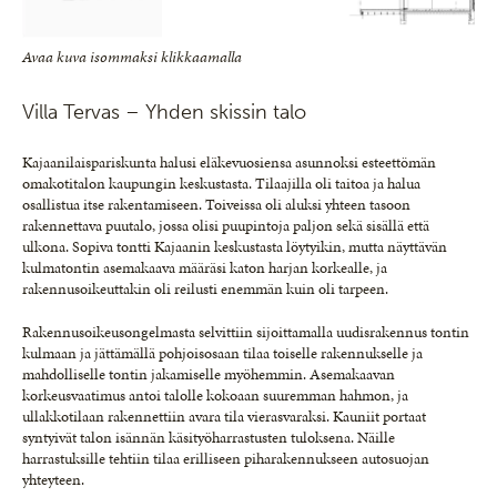
Avaa kuva isommaksi klikkaamalla
Villa Tervas – Yhden skissin talo
Kajaanilaispariskunta halusi eläkevuosiensa asunnoksi esteettömän
omakotitalon kaupungin keskustasta. Tilaajilla oli taitoa ja halua
osallistua itse rakentamiseen. Toiveissa oli aluksi yhteen tasoon
rakennettava puutalo, jossa olisi puupintoja paljon sekä sisällä että
ulkona. Sopiva tontti Kajaanin keskustasta löytyikin, mutta näyttävän
kulmatontin asemakaava määräsi katon harjan korkealle, ja
rakennusoikeuttakin oli reilusti enemmän kuin oli tarpeen.
Rakennusoikeusongelmasta selvittiin sijoittamalla uudisrakennus tontin
kulmaan ja jättämällä pohjoisosaan tilaa toiselle rakennukselle ja
mahdolliselle tontin jakamiselle myöhemmin. Asemakaavan
korkeusvaatimus antoi talolle kokoaan suuremman hahmon, ja
ullakkotilaan rakennettiin avara tila vierasvaraksi. Kauniit portaat
syntyivät talon isännän käsityöharrastusten tuloksena. Näille
harrastuksille tehtiin tilaa erilliseen piharakennukseen autosuojan
yhteyteen.