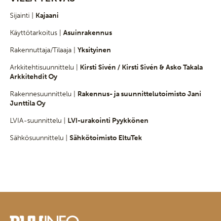
Sijainti |
Kajaani
Käyttötarkoitus |
Asuinrakennus
Rakennuttaja/Tilaaja |
Yksityinen
Arkkitehtisuunnittelu |
Kirsti Sivén / Kirsti Sivén & Asko Takala
Arkkitehdit Oy
Rakennesuunnittelu |
Rakennus- ja suunnittelutoimisto Jani
Junttila Oy
LVIA-suunnittelu |
LVI-urakointi Pyykkönen
Sähkösuunnittelu |
Sähkötoimisto EltuTek