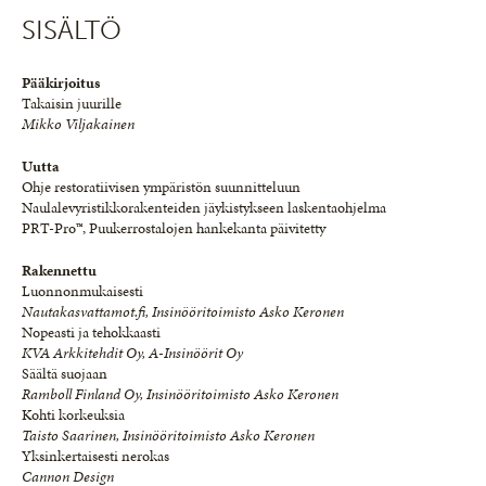
SISÄLTÖ
Pääkirjoitus
Takaisin juurille
Mikko Viljakainen
Uutta
Ohje restoratiivisen ympäristön suunnitteluun
Naulalevyristikkorakenteiden jäykistykseen laskentaohjelma
PRT-Pro™, Puukerrostalojen hankekanta päivitetty
Rakennettu
Luonnonmukaisesti
Nautakasvattamot.fi, Insinööritoimisto Asko Keronen
Nopeasti ja tehokkaasti
KVA Arkkitehdit Oy, A-Insinöörit Oy
Säältä suojaan
Ramboll Finland Oy, Insinööritoimisto Asko Keronen
Kohti korkeuksia
Taisto Saarinen, Insinööritoimisto Asko Keronen
Yksinkertaisesti nerokas
Cannon Design