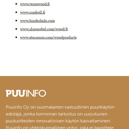
www.versowood.fi
www.ramboll.fi
www.binderholz.com
www.akzonobel.com/wood/fi
www.storaenso.com/woodproducts
Puuinfo Oy on suomalainen vastuullinen puunkäytön
edistäjä, jonka toiminnan tarkoitus on uusiutuvien
puutuotteiden innovatiivisen käytön kasvattaminen.
Puuinfo on yhteiskunnallinen yritys, joka ei tavoittele