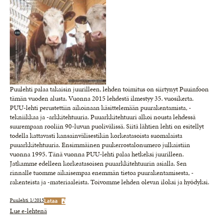
Puulehti palaa takaisin juurilleen, lehden toimitus on siirtynyt Puuinfoon
tämän vuoden alusta. Vuonna 2015 lehdestä ilmestyy 35. vuosikerta.
PUU-lehti perustettiin aikoinaan käsittelemään puurakentamista, -
tekniikkaa ja -arkkitehtuuria. Puuarkkitehtuuri alkoi nousta lehdessä
suurempaan rooliin 90-luvun puolivälissä. Siitä lähtien lehti on esitellyt
todella kattavasti kansainvälisestikin korkeatasoista suomalaista
puuarkkitehtuuria. Ensimmäinen puukerrostalonumero julkaistiin
vuonna 1995. Tänä vuonna PUU-lehti palaa hetkeksi juurilleen.
Jatkamme edelleen korkeatasoisen puuarkkitehtuurin asialla. Sen
rinnalle tuomme aikaisempaa enemmän tietoa puurakentamisesta, -
rakenteista ja -materiaaleista. Toivomme lehden olevan iloksi ja hyödyksi.
Puulehti 1/2015
Lataa
Lue e-lehtenä