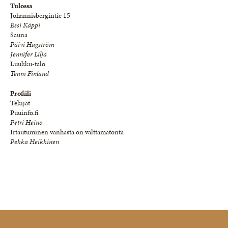
Tulossa
Johannisbergintie 15
Essi Käppi
Sauna
Päivi Hagström
Jennifer Lilja
Luukku-talo
Team Finland
Profiili
Tekijät
Puuinfo.fi
Petri Heino
Irtautuminen vanhasta on välttämätöntä
Pekka Heikkinen