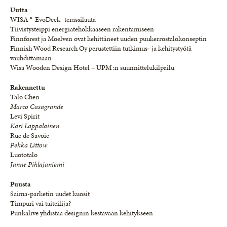
Uutta
WISA ®-EvoDeck -terassilauta
Tiivistysteippi energiatehokkaaseen rakentamiseen
Finnforest ja Moelven ovat kehittäneet uuden puukerrostalokonseptin
Finnish Wood Research Oy perustettiin tutkimus- ja kehitystyötä
vauhdittamaan
Wisa Wooden Design Hotel – UPM :n suunnittelukilpailu
Rakennettu
Talo Chen
Marco Casagrande
Levi Spirit
Kari Lappalainen
Rue de Savoie
Pekka Littow
Luototalo
Janne Pihlajaniemi
Puusta
Saima-parketin uudet kuosit
Timpuri vai taiteilija?
Punkalive yhdistää designin kestävään kehitykseen