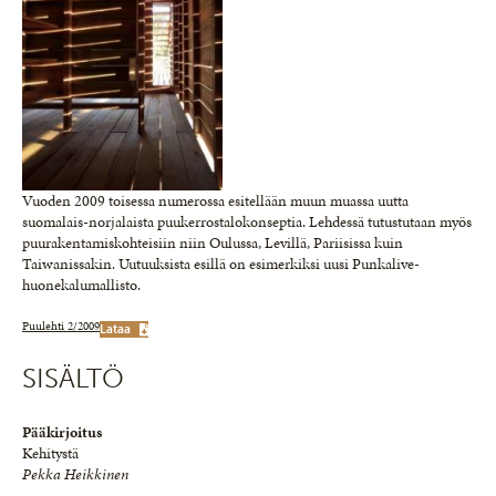
Vuoden 2009 toisessa numerossa esitellään muun muassa uutta
suomalais-norjalaista puukerrostalokonseptia. Lehdessä tutustutaan myös
puurakentamiskohteisiin niin Oulussa, Levillä, Pariisissa kuin
Taiwanissakin. Uutuuksista esillä on esimerkiksi uusi Punkalive-
huonekalumallisto.
Puulehti 2/2009
Lataa
SISÄLTÖ
Pääkirjoitus
Kehitystä
Pekka Heikkinen