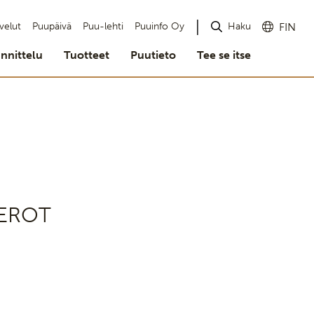
Haku
velut
Puupäivä
Puu-lehti
Puuinfo Oy
FIN
nnittelu
Tuotteet
Puutieto
Tee se itse
EROT