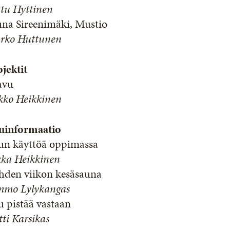
ttu Hyttinen
una Sireenimäki, Mustio
rko Huttunen
jektit
avu
kko Heikkinen
uinformaatio
un käyttöä oppimassa
kka Heikkinen
hden viikon kesäsauna
mmo Lylykangas
 pistää vastaan
ti Karsikas