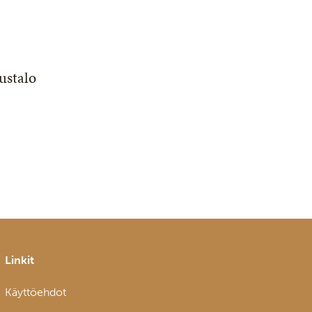
ustalo
Linkit
Käyttöehdot