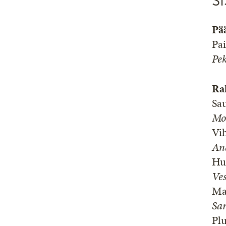
S
Pää
Pa
Pe
Ra
Sa
Mo
Vi
And
Huv
Ve
Ma
Sa
Pl