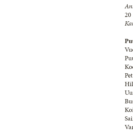
Ans
20 
Kar
Pu
Vu
Pu
Ko
Pe
Hi
Uu
Bu
Koi
Sa
Va