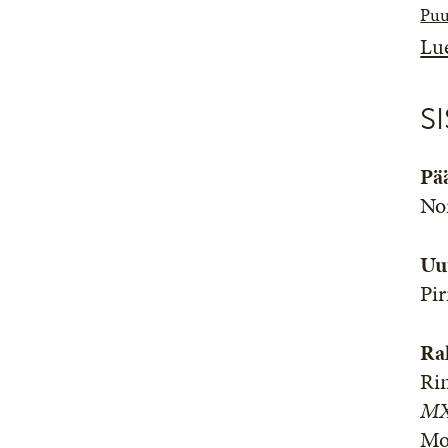
Puu
Lu
S
Pää
No
Uu
Pir
Ra
Ri
MX
Mo