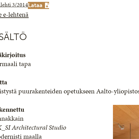
lehti 3/2014
Lataa
e e-lehtenä
ISÄLTÖ
kirjoitus
rmaali tapa
tta
istystä puurakenteiden opetukseen Aalto-yliopisto
kennettu
nnakkain
_SI Architectural Studio
dernisti maalla