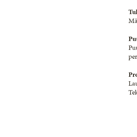
Tu
Mäi
Pu
Pu
per
Pro
La
Tek