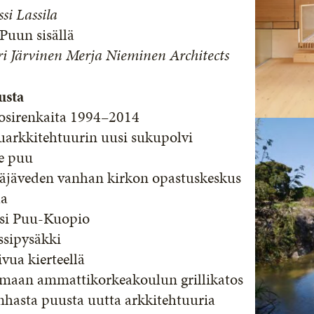
si Lassila
Puun sisällä
i Järvinen Merja Nieminen Architects
usta
osirenkaita 1994–2014
uarkkitehtuurin uusi sukupolvi
e puu
täjäveden vanhan kirkon opastuskeskus
la
si Puu-Kuopio
ssipysäkki
vua kierteellä
imaan ammattikorkeakoulun grillikatos
nhasta puusta uutta arkkitehtuuria