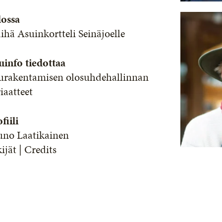
lossa
hä Asuinkortteli Seinäjoelle
uinfo tiedottaa
urakentamisen olosuhdehallinnan
iaatteet
fiili
uno Laatikainen
ijät | Credits