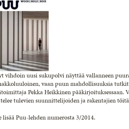
t vihdoin uusi sukupolvi näyttää vallanneen puur
akkoluuloinen, vaan puun mahdollisuuksia tutkitaa
ätoimittaja Pekka Heikkinen pääkirjoituksessaan. 
ttelee tulevien suunnittelijoiden ja rakentajien töitä
e lisää Puu-lehden numerosta 3/2014.