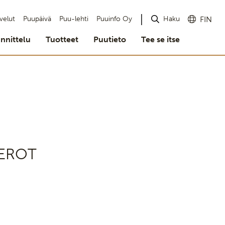
Haku
velut
Puupäivä
Puu-lehti
Puuinfo Oy
FIN
nnittelu
Tuotteet
Puutieto
Tee se itse
EROT