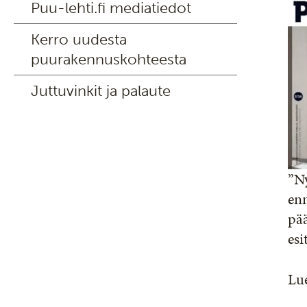
Puu-lehti.fi mediatiedot
Kerro uudesta
puurakennuskohteesta
Juttuvinkit ja palaute
”Ny
enn
pä
esi
Lu