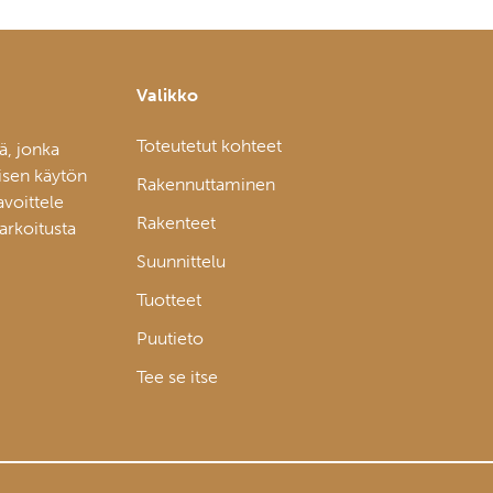
Valikko
Toteutetut kohteet
ä, jonka
isen käytön
Rakennuttaminen
avoittele
Rakenteet
tarkoitusta
Suunnittelu
Tuotteet
Puutieto
Tee se itse